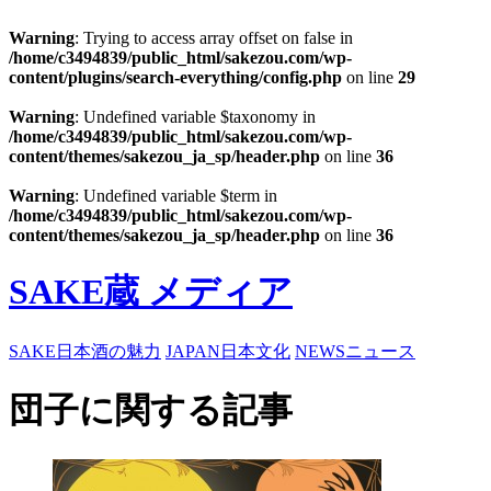
Warning
: Trying to access array offset on false in
/home/c3494839/public_html/sakezou.com/wp-
content/plugins/search-everything/config.php
on line
29
Warning
: Undefined variable $taxonomy in
/home/c3494839/public_html/sakezou.com/wp-
content/themes/sakezou_ja_sp/header.php
on line
36
Warning
: Undefined variable $term in
/home/c3494839/public_html/sakezou.com/wp-
content/themes/sakezou_ja_sp/header.php
on line
36
SAKE蔵 メディア
SAKE
日本酒の魅力
JAPAN
日本文化
NEWS
ニュース
団子に関する記事