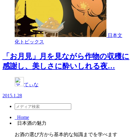
日本文
化トピックス
「お月見」月を見ながら作物の収穫に
感謝し、美しさに酔いしれる夜…
てぃな
2015.1.28
Home
日本酒の魅力
お酒の選び方から基本的な知識までを学べます