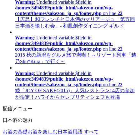
Warning
: Undefined variable $field in
/home/c3494839/public_html/sakezou.com/wp-
content/themes/sakezou_ja_sp/footer.php
on line
22
【広島】和フレンチと日本酒のマリアージュ「第五回
日本酒を愉しむ会」- 和風創作ダイニング ギルド
Warning
: Undefined variable $field in
/home/c3494839/public_html/sakezou.com/wp-
content/themes/sakezou_ja_sp/footer.php
on line
22
2015 秋の新潟をグルメ旅で満喫！～リゾート列車「越
乃Shu*Kura」で行く～
Warning
: Undefined variable $field in
/home/c3494839/public_html/sakezou.com/wp-
content/themes/sakezou_ja_sp/footer.php
on line
22
続「JOY OF SAKE(2015)」人気レストラン14店の参加
が決定！ハワイからセレブリティシェフも登場
配信メニュー
日本酒の魅力
お酒の基礎
お酒を楽しむ
日本酒用語
すべて