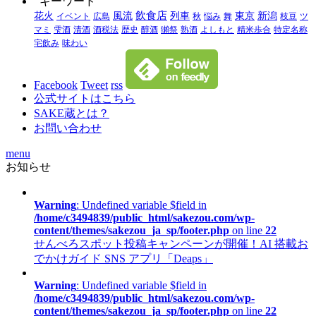
キーワード
飲食店
花火
風流
列車
東京
新潟
イベント
広島
秋
悩み
舞
枝豆
ツ
マミ
雫酒
清酒
酒税法
歴史
醇酒
獺祭
熟酒
よしもと
精米歩合
特定名称
宅飲み
味わい
Facebook
Tweet
rss
公式サイトはこちら
SAKE蔵とは？
お問い合わせ
menu
お知らせ
Warning
: Undefined variable $field in
/home/c3494839/public_html/sakezou.com/wp-
content/themes/sakezou_ja_sp/footer.php
on line
22
せんべろスポット投稿キャンペーンが開催！AI 搭載お
でかけガイド SNS アプリ「Deaps」
Warning
: Undefined variable $field in
/home/c3494839/public_html/sakezou.com/wp-
content/themes/sakezou_ja_sp/footer.php
on line
22