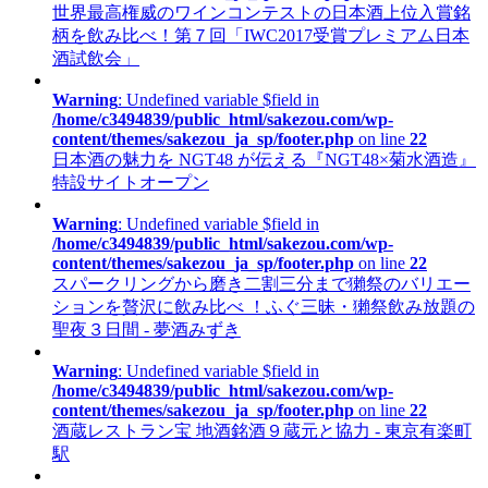
世界最高権威のワインコンテストの日本酒上位入賞銘
柄を飲み比べ！第７回「IWC2017受賞プレミアム日本
酒試飲会」
Warning
: Undefined variable $field in
/home/c3494839/public_html/sakezou.com/wp-
content/themes/sakezou_ja_sp/footer.php
on line
22
日本酒の魅力を NGT48 が伝える『NGT48×菊水酒造』
特設サイトオープン
Warning
: Undefined variable $field in
/home/c3494839/public_html/sakezou.com/wp-
content/themes/sakezou_ja_sp/footer.php
on line
22
スパークリングから磨き二割三分まで獺祭のバリエー
ションを贅沢に飲み比べ ！ふぐ三昧・獺祭飲み放題の
聖夜３日間 - 夢酒みずき
Warning
: Undefined variable $field in
/home/c3494839/public_html/sakezou.com/wp-
content/themes/sakezou_ja_sp/footer.php
on line
22
酒蔵レストラン宝 地酒銘酒９蔵元と協力 - 東京有楽町
駅