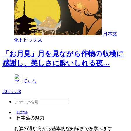
日本文
化トピックス
「お月見」月を見ながら作物の収穫に
感謝し、美しさに酔いしれる夜…
てぃな
2015.1.28
Home
日本酒の魅力
お酒の選び方から基本的な知識までを学べます