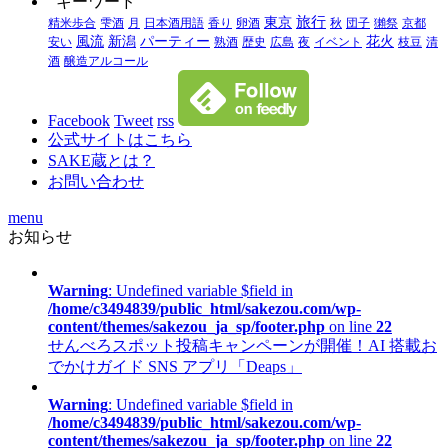
キーワード
旅行
東京
精米歩合
雫酒
月
日本酒用語
香り
卵酒
秋
団子
獺祭
京都
風流
新潟
パーティー
花火
安い
熟酒
歴史
広島
夜
イベント
枝豆
清
酒
醸造アルコール
Facebook
Tweet
rss
公式サイトはこちら
SAKE蔵とは？
お問い合わせ
menu
お知らせ
Warning
: Undefined variable $field in
/home/c3494839/public_html/sakezou.com/wp-
content/themes/sakezou_ja_sp/footer.php
on line
22
せんべろスポット投稿キャンペーンが開催！AI 搭載お
でかけガイド SNS アプリ「Deaps」
Warning
: Undefined variable $field in
/home/c3494839/public_html/sakezou.com/wp-
content/themes/sakezou_ja_sp/footer.php
on line
22