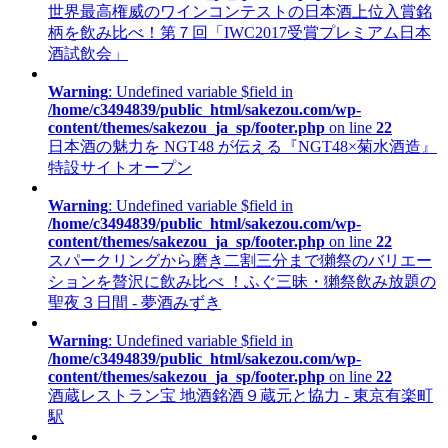
世界最高権威のワインコンテストの日本酒上位入賞銘
柄を飲み比べ！第７回「IWC2017受賞プレミアム日本
酒試飲会」
Warning
: Undefined variable $field in
/home/c3494839/public_html/sakezou.com/wp-
content/themes/sakezou_ja_sp/footer.php
on line
22
日本酒の魅力を NGT48 が伝える『NGT48×菊水酒造』
特設サイトオープン
Warning
: Undefined variable $field in
/home/c3494839/public_html/sakezou.com/wp-
content/themes/sakezou_ja_sp/footer.php
on line
22
スパークリングから磨き二割三分まで獺祭のバリエー
ションを贅沢に飲み比べ ！ふぐ三昧・獺祭飲み放題の
聖夜３日間 - 夢酒みずき
Warning
: Undefined variable $field in
/home/c3494839/public_html/sakezou.com/wp-
content/themes/sakezou_ja_sp/footer.php
on line
22
酒蔵レストラン宝 地酒銘酒９蔵元と協力 - 東京有楽町
駅