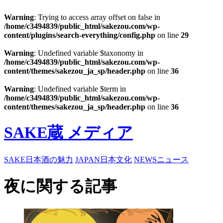
Warning
: Trying to access array offset on false in
/home/c3494839/public_html/sakezou.com/wp-
content/plugins/search-everything/config.php
on line
29
Warning
: Undefined variable $taxonomy in
/home/c3494839/public_html/sakezou.com/wp-
content/themes/sakezou_ja_sp/header.php
on line
36
Warning
: Undefined variable $term in
/home/c3494839/public_html/sakezou.com/wp-
content/themes/sakezou_ja_sp/header.php
on line
36
SAKE蔵 メディア
SAKE
日本酒の魅力
JAPAN
日本文化
NEWS
ニュース
夜に関する記事