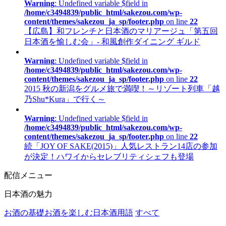
Warning
: Undefined variable $field in
/home/c3494839/public_html/sakezou.com/wp-
content/themes/sakezou_ja_sp/footer.php
on line
22
【広島】和フレンチと日本酒のマリアージュ「第五回
日本酒を愉しむ会」- 和風創作ダイニング ギルド
Warning
: Undefined variable $field in
/home/c3494839/public_html/sakezou.com/wp-
content/themes/sakezou_ja_sp/footer.php
on line
22
2015 秋の新潟をグルメ旅で満喫！～リゾート列車「越
乃Shu*Kura」で行く～
Warning
: Undefined variable $field in
/home/c3494839/public_html/sakezou.com/wp-
content/themes/sakezou_ja_sp/footer.php
on line
22
続「JOY OF SAKE(2015)」人気レストラン14店の参加
が決定！ハワイからセレブリティシェフも登場
配信メニュー
日本酒の魅力
お酒の基礎
お酒を楽しむ
日本酒用語
すべて