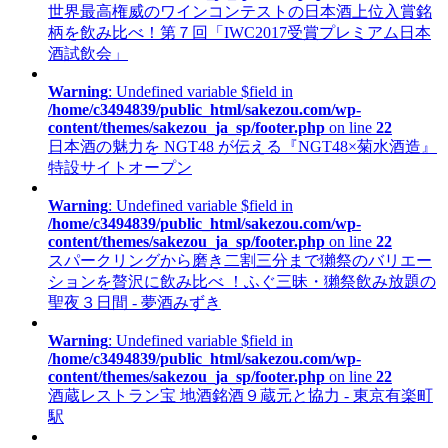
世界最高権威のワインコンテストの日本酒上位入賞銘
柄を飲み比べ！第７回「IWC2017受賞プレミアム日本
酒試飲会」
Warning
: Undefined variable $field in
/home/c3494839/public_html/sakezou.com/wp-
content/themes/sakezou_ja_sp/footer.php
on line
22
日本酒の魅力を NGT48 が伝える『NGT48×菊水酒造』
特設サイトオープン
Warning
: Undefined variable $field in
/home/c3494839/public_html/sakezou.com/wp-
content/themes/sakezou_ja_sp/footer.php
on line
22
スパークリングから磨き二割三分まで獺祭のバリエー
ションを贅沢に飲み比べ ！ふぐ三昧・獺祭飲み放題の
聖夜３日間 - 夢酒みずき
Warning
: Undefined variable $field in
/home/c3494839/public_html/sakezou.com/wp-
content/themes/sakezou_ja_sp/footer.php
on line
22
酒蔵レストラン宝 地酒銘酒９蔵元と協力 - 東京有楽町
駅