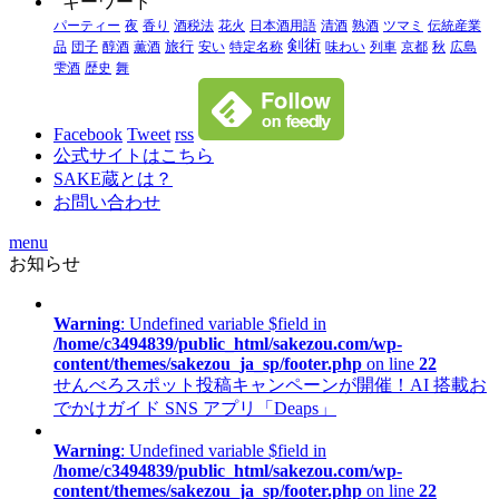
キーワード
パーティー
夜
香り
酒税法
花火
日本酒用語
清酒
熟酒
ツマミ
伝統産業
剣術
品
団子
醇酒
薫酒
旅行
安い
特定名称
味わい
列車
京都
秋
広島
雫酒
歴史
舞
Facebook
Tweet
rss
公式サイトはこちら
SAKE蔵とは？
お問い合わせ
menu
お知らせ
Warning
: Undefined variable $field in
/home/c3494839/public_html/sakezou.com/wp-
content/themes/sakezou_ja_sp/footer.php
on line
22
せんべろスポット投稿キャンペーンが開催！AI 搭載お
でかけガイド SNS アプリ「Deaps」
Warning
: Undefined variable $field in
/home/c3494839/public_html/sakezou.com/wp-
content/themes/sakezou_ja_sp/footer.php
on line
22