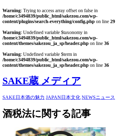
Warning
: Trying to access array offset on false in
/home/c3494839/public_html/sakezou.com/wp-
content/plugins/search-everything/config.php
on line
29
Warning
: Undefined variable $taxonomy in
/home/c3494839/public_html/sakezou.com/wp-
content/themes/sakezou_ja_sp/header.php
on line
36
Warning
: Undefined variable $term in
/home/c3494839/public_html/sakezou.com/wp-
content/themes/sakezou_ja_sp/header.php
on line
36
SAKE蔵 メディア
SAKE
日本酒の魅力
JAPAN
日本文化
NEWS
ニュース
酒税法に関する記事