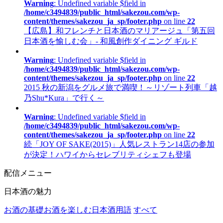
Warning
: Undefined variable $field in
/home/c3494839/public_html/sakezou.com/wp-
content/themes/sakezou_ja_sp/footer.php
on line
22
【広島】和フレンチと日本酒のマリアージュ「第五回
日本酒を愉しむ会」- 和風創作ダイニング ギルド
Warning
: Undefined variable $field in
/home/c3494839/public_html/sakezou.com/wp-
content/themes/sakezou_ja_sp/footer.php
on line
22
2015 秋の新潟をグルメ旅で満喫！～リゾート列車「越
乃Shu*Kura」で行く～
Warning
: Undefined variable $field in
/home/c3494839/public_html/sakezou.com/wp-
content/themes/sakezou_ja_sp/footer.php
on line
22
続「JOY OF SAKE(2015)」人気レストラン14店の参加
が決定！ハワイからセレブリティシェフも登場
配信メニュー
日本酒の魅力
お酒の基礎
お酒を楽しむ
日本酒用語
すべて