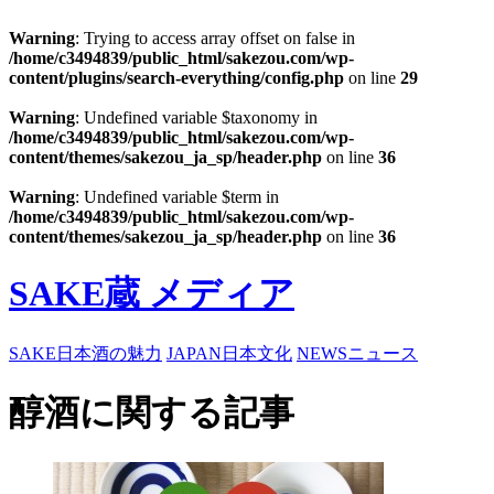
Warning
: Trying to access array offset on false in
/home/c3494839/public_html/sakezou.com/wp-
content/plugins/search-everything/config.php
on line
29
Warning
: Undefined variable $taxonomy in
/home/c3494839/public_html/sakezou.com/wp-
content/themes/sakezou_ja_sp/header.php
on line
36
Warning
: Undefined variable $term in
/home/c3494839/public_html/sakezou.com/wp-
content/themes/sakezou_ja_sp/header.php
on line
36
SAKE蔵 メディア
SAKE
日本酒の魅力
JAPAN
日本文化
NEWS
ニュース
醇酒に関する記事