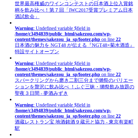
世界最高権威のワインコンテストの日本酒上位入賞銘
柄を飲み比べ！第７回「IWC2017受賞プレミアム日本
酒試飲会」
Warning
: Undefined variable $field in
/home/c3494839/public_html/sakezou.com/wp-
content/themes/sakezou_ja_sp/footer.php
on line
22
日本酒の魅力を NGT48 が伝える『NGT48×菊水酒造』
特設サイトオープン
Warning
: Undefined variable $field in
/home/c3494839/public_html/sakezou.com/wp-
content/themes/sakezou_ja_sp/footer.php
on line
22
スパークリングから磨き二割三分まで獺祭のバリエー
ションを贅沢に飲み比べ ！ふぐ三昧・獺祭飲み放題の
聖夜３日間 - 夢酒みずき
Warning
: Undefined variable $field in
/home/c3494839/public_html/sakezou.com/wp-
content/themes/sakezou_ja_sp/footer.php
on line
22
酒蔵レストラン宝 地酒銘酒９蔵元と協力 - 東京有楽町
駅