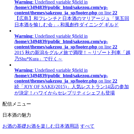
Warning
: Undefined variable $field in
/home/c3494839/public_html/sakezou.com/wp-
content/themes/sakezou_ja_sp/footer.php
on line
22
【広島】和フレンチと日本酒のマリアージュ「第五回
日本酒を愉しむ会」- 和風創作ダイニング ギルド
Warning
: Undefined variable $field in
/home/c3494839/public_html/sakezou.com/wp-
content/themes/sakezou_ja_sp/footer.php
on line
22
2015 秋の新潟をグルメ旅で満喫！～リゾート列車「越
乃Shu*Kura」で行く～
Warning
: Undefined variable $field in
/home/c3494839/public_html/sakezou.com/wp-
content/themes/sakezou_ja_sp/footer.php
on line
22
続「JOY OF SAKE(2015)」人気レストラン14店の参加
が決定！ハワイからセレブリティシェフも登場
配信メニュー
日本酒の魅力
お酒の基礎
お酒を楽しむ
日本酒用語
すべて