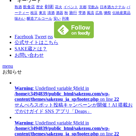
キーワード
剣術
熟酒
飲食店
歴史
花火
イベント
京都
宅飲み
日本酒カクテル
パ
ーティー
枝豆
東京
清酒
酒器
秋
旅行
雫酒
風流
広島
獺祭
伝統産業品
味わい
醸造アルコール
安い
列車
Facebook
Tweet
rss
公式サイトはこちら
SAKE蔵とは？
お問い合わせ
menu
お知らせ
Warning
: Undefined variable $field in
/home/c3494839/public_html/sakezou.com/wp-
content/themes/sakezou_ja_sp/footer.php
on line
22
せんべろスポット投稿キャンペーンが開催！AI 搭載お
でかけガイド SNS アプリ「Deaps」
Warning
: Undefined variable $field in
/home/c3494839/public_html/sakezou.com/wp-
content/themes/sakezou_ja_sp/footer.php
on line
22