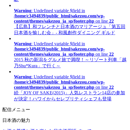
Warning
: Undefined variable $field in
/home/c3494839/public_html/sakezou.com/wp-
content/themes/sakezou_ja_sp/footer.php
on line
22
【広島】和フレンチと日本酒のマリアージュ「第五回
日本酒を愉しむ会」- 和風創作ダイニング ギルド
Warning
: Undefined variable $field in
/home/c3494839/public_html/sakezou.com/wp-
content/themes/sakezou_ja_sp/footer.php
on line
22
2015 秋の新潟をグルメ旅で満喫！～リゾート列車「越
乃Shu*Kura」で行く～
Warning
: Undefined variable $field in
/home/c3494839/public_html/sakezou.com/wp-
content/themes/sakezou_ja_sp/footer.php
on line
22
続「JOY OF SAKE(2015)」人気レストラン14店の参加
が決定！ハワイからセレブリティシェフも登場
配信メニュー
日本酒の魅力