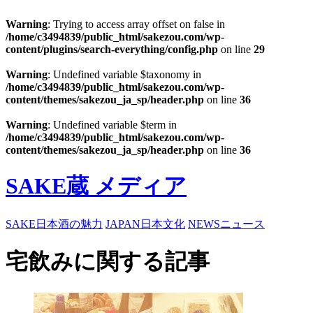
Warning
: Trying to access array offset on false in
/home/c3494839/public_html/sakezou.com/wp-
content/plugins/search-everything/config.php
on line
29
Warning
: Undefined variable $taxonomy in
/home/c3494839/public_html/sakezou.com/wp-
content/themes/sakezou_ja_sp/header.php
on line
36
Warning
: Undefined variable $term in
/home/c3494839/public_html/sakezou.com/wp-
content/themes/sakezou_ja_sp/header.php
on line
36
SAKE蔵 メディア
SAKE
日本酒の魅力
JAPAN
日本文化
NEWS
ニュース
宅飲みに関する記事