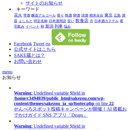
サイトのお知らせ
キーワード
花火
東京
雫酒
醸造アルコール
香り
熟酒
卵酒
清酒
精米歩合
広島
酒
飲食店
器
よしもと
特定名称
日本酒用語
安い
月
日本酒カクテル
夜
新潟
列車
宅飲み
イベント
秋
悩み
Facebook
Tweet
rss
公式サイトはこちら
SAKE蔵とは？
お問い合わせ
menu
お知らせ
Warning
: Undefined variable $field in
/home/c3494839/public_html/sakezou.com/wp-
content/themes/sakezou_ja_sp/footer.php
on line
22
せんべろスポット投稿キャンペーンが開催！AI 搭載お
でかけガイド SNS アプリ「Deaps」
Warning
: Undefined variable $field in