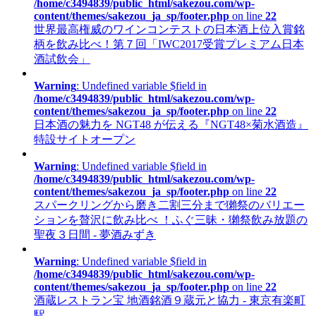
/home/c3494839/public_html/sakezou.com/wp-
content/themes/sakezou_ja_sp/footer.php
on line
22
世界最高権威のワインコンテストの日本酒上位入賞銘
柄を飲み比べ！第７回「IWC2017受賞プレミアム日本
酒試飲会」
Warning
: Undefined variable $field in
/home/c3494839/public_html/sakezou.com/wp-
content/themes/sakezou_ja_sp/footer.php
on line
22
日本酒の魅力を NGT48 が伝える『NGT48×菊水酒造』
特設サイトオープン
Warning
: Undefined variable $field in
/home/c3494839/public_html/sakezou.com/wp-
content/themes/sakezou_ja_sp/footer.php
on line
22
スパークリングから磨き二割三分まで獺祭のバリエー
ションを贅沢に飲み比べ ！ふぐ三昧・獺祭飲み放題の
聖夜３日間 - 夢酒みずき
Warning
: Undefined variable $field in
/home/c3494839/public_html/sakezou.com/wp-
content/themes/sakezou_ja_sp/footer.php
on line
22
酒蔵レストラン宝 地酒銘酒９蔵元と協力 - 東京有楽町
駅