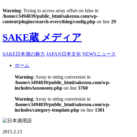
Warning
: Trying to access array offset on false in
/home/c3494839/public_html/sakezou.com/wp-
content/plugins/search-everything/config.php
on line
29
SAKE蔵 メディア
SAKE
日本酒の魅力
JAPAN
日本文化
NEWS
ニュース
ホーム
Warning
: Array to string conversion in
/home/c3494839/public_html/sakezou.com/wp-
includes/taxonomy.php
on line
3760
Warning
: Array to string conversion in
/home/c3494839/public_html/sakezou.com/wp-
includes/category-template.php
on line
1301
2015.2.13