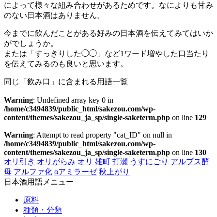
によって様々な組み合わせがあるためです。なによりも甘み
のない日本酒はありません。
今までに飲んだことがある好みの日本酒を伝えてみてはいか
がでしょうか。
または「すっきりした◯◯」など1ワード増やした口当たり
を伝えてみるのも良いと思います。
同じ「飲み口」に含まれる用語一覧
Warning
: Undefined array key 0 in
/home/c3494839/public_html/sakezou.com/wp-
content/themes/sakezou_ja_sp/single-saketerm.php
on line
129
Warning
: Attempt to read property "cat_ID" on null in
/home/c3494839/public_html/sakezou.com/wp-
content/themes/sakezou_ja_sp/single-saketerm.php
on line
130
オリ引き
オリがらみ
オリ
雄町
打瀬
うすにごり
アルプス酵
母
アルファ化
αアミラーゼ
秋上がり
日本酒用語メニュー
原料
種類・分類