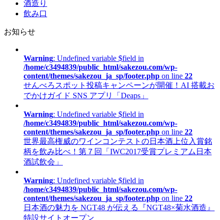
酒造り
飲み口
お知らせ
Warning
: Undefined variable $field in
/home/c3494839/public_html/sakezou.com/wp-
content/themes/sakezou_ja_sp/footer.php
on line
22
せんべろスポット投稿キャンペーンが開催！AI 搭載お
でかけガイド SNS アプリ「Deaps」
Warning
: Undefined variable $field in
/home/c3494839/public_html/sakezou.com/wp-
content/themes/sakezou_ja_sp/footer.php
on line
22
世界最高権威のワインコンテストの日本酒上位入賞銘
柄を飲み比べ！第７回「IWC2017受賞プレミアム日本
酒試飲会」
Warning
: Undefined variable $field in
/home/c3494839/public_html/sakezou.com/wp-
content/themes/sakezou_ja_sp/footer.php
on line
22
日本酒の魅力を NGT48 が伝える『NGT48×菊水酒造』
特設サイトオープン