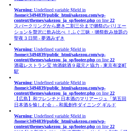
Warning
: Undefined variable $field in
/home/c3494839/public_html/sakezou.com/wp-
content/themes/sakezou_ja_sp/footer.php
on line
22
スパークリングから磨き二割三分まで獺祭のバリエー
ションを贅沢に飲み比べ ！ふぐ三昧・獺祭飲み放題の
聖夜３日間 - 夢酒みずき
Warning
: Undefined variable $field in
/home/c3494839/public_html/sakezou.com/wp-
content/themes/sakezou_ja_sp/footer.php
on line
22
酒蔵レストラン宝 地酒銘酒９蔵元と協力 - 東京有楽町
駅
Warning
: Undefined variable $field in
/home/c3494839/public_html/sakezou.com/wp-
content/themes/sakezou_ja_sp/footer.php
on line
22
【広島】和フレンチと日本酒のマリアージュ「第五回
日本酒を愉しむ会」- 和風創作ダイニング ギルド
Warning
: Undefined variable $field in
/home/c3494839/public_html/sakezou.com/wp-
content/themes/sakezou_ja_sp/footer.php
on line
22