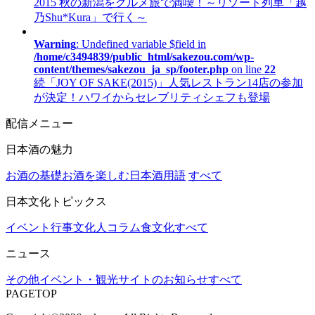
2015 秋の新潟をグルメ旅で満喫！～リゾート列車「越
乃Shu*Kura」で行く～
Warning
: Undefined variable $field in
/home/c3494839/public_html/sakezou.com/wp-
content/themes/sakezou_ja_sp/footer.php
on line
22
続「JOY OF SAKE(2015)」人気レストラン14店の参加
が決定！ハワイからセレブリティシェフも登場
配信メニュー
日本酒の魅力
お酒の基礎
お酒を楽しむ
日本酒用語
すべて
日本文化トピックス
イベント行事
文化人コラム
食文化
すべて
ニュース
その他
イベント・観光
サイトのお知らせ
すべて
PAGETOP