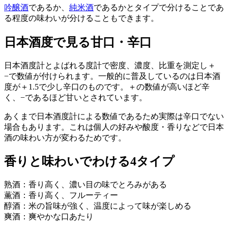
吟醸酒
であるか、
純米酒
であるかとタイプで分けることであ
る程度の味わいが分けることもできます。
日本酒度で見る甘口・辛口
日本酒度計とよばれる度計で密度、濃度、比重を測定し＋
−で数値が付けられます。一般的に普及しているのは日本酒
度が＋1.5で少し辛口のものです。＋の数値が高いほど辛
く、−であるほど甘いとされています。
あくまで日本酒度計による数値であるため実際は辛口でない
場合もあります。これは個人の好みや酸度・香りなどで日本
酒の味わい方が変わるためです。
香りと味わいでわける4タイプ
熟酒：香り高く、濃い目の味でとろみがある
薫酒：香り高く、フルーティー
醇酒：米の旨味が強く、温度によって味が楽しめる
爽酒：爽やかな口あたり