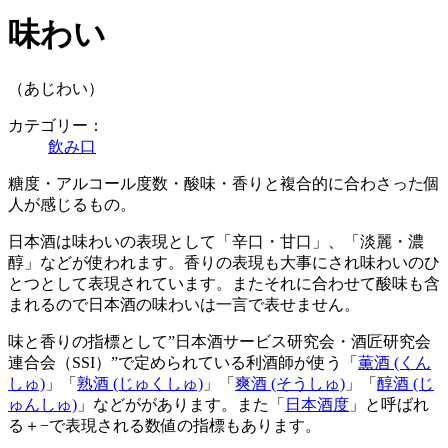
味わい
（あじわい）
カテゴリー：
飲み口
糖度・アルコール度数・酸味・香りと複合的に合わさった個
人が感じるもの。
日本酒は味わいの表現として「辛口・甘口」、「淡麗・濃
醇」などが使われます。香りの表現も大事にされ味わいのひ
とつとして表現されています。またそれに合わせて酸味も含
まれるので日本酒の味わいは一言で表せません。
味と香りの指標として”日本酒サービス研究会・酒匠研究会
連合会（SSI）”で定められている利酒師が使う「
薫酒 (くん
しゅ)
」「
熟酒 (じゅくしゅ)
」「
爽酒 (そうしゅ)
」「
醇酒 (じ
ゅんしゅ)
」などががあります。また「
日本酒度
」と呼ばれ
る＋−で表現される数値の指標もあります。