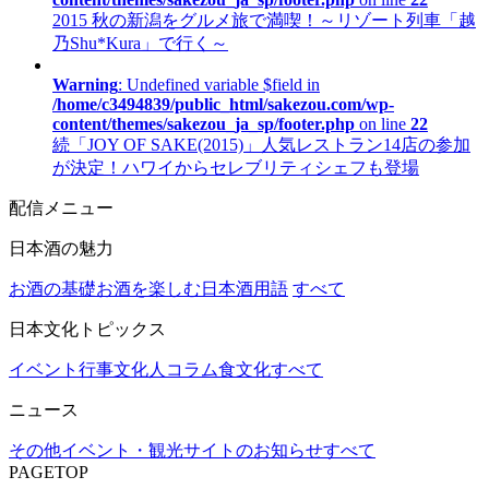
2015 秋の新潟をグルメ旅で満喫！～リゾート列車「越
乃Shu*Kura」で行く～
Warning
: Undefined variable $field in
/home/c3494839/public_html/sakezou.com/wp-
content/themes/sakezou_ja_sp/footer.php
on line
22
続「JOY OF SAKE(2015)」人気レストラン14店の参加
が決定！ハワイからセレブリティシェフも登場
配信メニュー
日本酒の魅力
お酒の基礎
お酒を楽しむ
日本酒用語
すべて
日本文化トピックス
イベント行事
文化人コラム
食文化
すべて
ニュース
その他
イベント・観光
サイトのお知らせ
すべて
PAGETOP