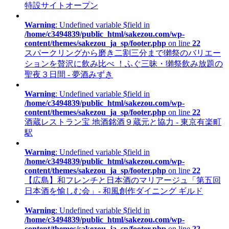
特設サイトオープン
Warning
: Undefined variable $field in
/home/c3494839/public_html/sakezou.com/wp-
content/themes/sakezou_ja_sp/footer.php
on line
22
スパークリングから磨き二割三分まで獺祭のバリエー
ションを贅沢に飲み比べ ！ふぐ三昧・獺祭飲み放題の
聖夜３日間 - 夢酒みずき
Warning
: Undefined variable $field in
/home/c3494839/public_html/sakezou.com/wp-
content/themes/sakezou_ja_sp/footer.php
on line
22
酒蔵レストラン宝 地酒銘酒９蔵元と協力 - 東京有楽町
駅
Warning
: Undefined variable $field in
/home/c3494839/public_html/sakezou.com/wp-
content/themes/sakezou_ja_sp/footer.php
on line
22
【広島】和フレンチと日本酒のマリアージュ「第五回
日本酒を愉しむ会」- 和風創作ダイニング ギルド
Warning
: Undefined variable $field in
/home/c3494839/public_html/sakezou.com/wp-
content/themes/sakezou_ja_sp/footer.php
on line
22