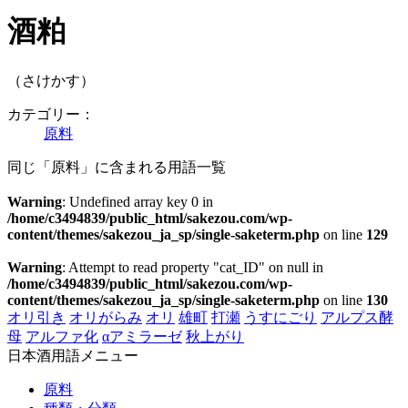
酒粕
（さけかす）
カテゴリー：
原料
同じ「原料」に含まれる用語一覧
Warning
: Undefined array key 0 in
/home/c3494839/public_html/sakezou.com/wp-
content/themes/sakezou_ja_sp/single-saketerm.php
on line
129
Warning
: Attempt to read property "cat_ID" on null in
/home/c3494839/public_html/sakezou.com/wp-
content/themes/sakezou_ja_sp/single-saketerm.php
on line
130
オリ引き
オリがらみ
オリ
雄町
打瀬
うすにごり
アルプス酵
母
アルファ化
αアミラーゼ
秋上がり
日本酒用語メニュー
原料