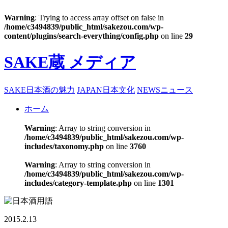
Warning
: Trying to access array offset on false in
/home/c3494839/public_html/sakezou.com/wp-
content/plugins/search-everything/config.php
on line
29
SAKE蔵 メディア
SAKE
日本酒の魅力
JAPAN
日本文化
NEWS
ニュース
ホーム
Warning
: Array to string conversion in
/home/c3494839/public_html/sakezou.com/wp-
includes/taxonomy.php
on line
3760
Warning
: Array to string conversion in
/home/c3494839/public_html/sakezou.com/wp-
includes/category-template.php
on line
1301
2015.2.13