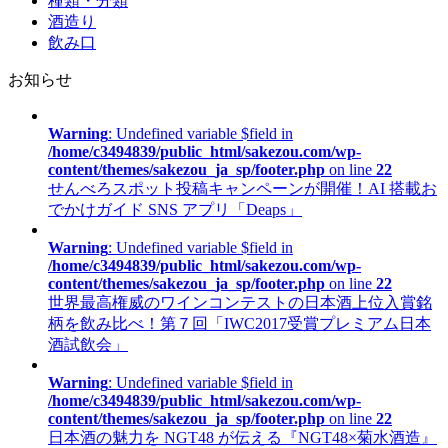
種類・分類
酒造り
飲み口
お知らせ
Warning
: Undefined variable $field in
/home/c3494839/public_html/sakezou.com/wp-
content/themes/sakezou_ja_sp/footer.php
on line
22
せんべろスポット投稿キャンペーンが開催！AI 搭載お
でかけガイド SNS アプリ「Deaps」
Warning
: Undefined variable $field in
/home/c3494839/public_html/sakezou.com/wp-
content/themes/sakezou_ja_sp/footer.php
on line
22
世界最高権威のワインコンテストの日本酒上位入賞銘
柄を飲み比べ！第７回「IWC2017受賞プレミアム日本
酒試飲会」
Warning
: Undefined variable $field in
/home/c3494839/public_html/sakezou.com/wp-
content/themes/sakezou_ja_sp/footer.php
on line
22
日本酒の魅力を NGT48 が伝える『NGT48×菊水酒造』