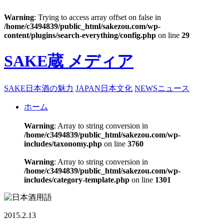
Warning
: Trying to access array offset on false in
/home/c3494839/public_html/sakezou.com/wp-
content/plugins/search-everything/config.php
on line
29
SAKE蔵 メディア
SAKE
日本酒の魅力
JAPAN
日本文化
NEWS
ニュース
ホーム
Warning
: Array to string conversion in
/home/c3494839/public_html/sakezou.com/wp-
includes/taxonomy.php
on line
3760
Warning
: Array to string conversion in
/home/c3494839/public_html/sakezou.com/wp-
includes/category-template.php
on line
1301
2015.2.13