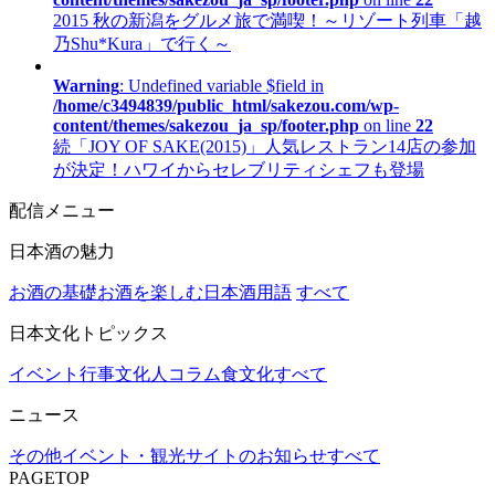
2015 秋の新潟をグルメ旅で満喫！～リゾート列車「越
乃Shu*Kura」で行く～
Warning
: Undefined variable $field in
/home/c3494839/public_html/sakezou.com/wp-
content/themes/sakezou_ja_sp/footer.php
on line
22
続「JOY OF SAKE(2015)」人気レストラン14店の参加
が決定！ハワイからセレブリティシェフも登場
配信メニュー
日本酒の魅力
お酒の基礎
お酒を楽しむ
日本酒用語
すべて
日本文化トピックス
イベント行事
文化人コラム
食文化
すべて
ニュース
その他
イベント・観光
サイトのお知らせ
すべて
PAGETOP