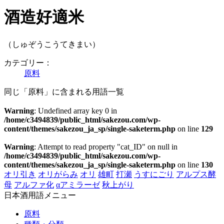
酒造好適米
（しゅぞうこうてきまい）
カテゴリー：
原料
同じ「原料」に含まれる用語一覧
Warning
: Undefined array key 0 in
/home/c3494839/public_html/sakezou.com/wp-
content/themes/sakezou_ja_sp/single-saketerm.php
on line
129
Warning
: Attempt to read property "cat_ID" on null in
/home/c3494839/public_html/sakezou.com/wp-
content/themes/sakezou_ja_sp/single-saketerm.php
on line
130
オリ引き
オリがらみ
オリ
雄町
打瀬
うすにごり
アルプス酵
母
アルファ化
αアミラーゼ
秋上がり
日本酒用語メニュー
原料