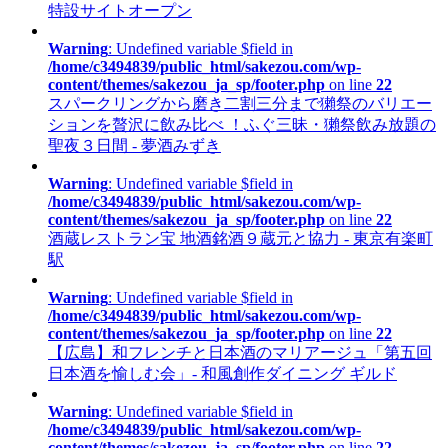
特設サイトオープン
Warning
: Undefined variable $field in
/home/c3494839/public_html/sakezou.com/wp-
content/themes/sakezou_ja_sp/footer.php
on line
22
スパークリングから磨き二割三分まで獺祭のバリエー
ションを贅沢に飲み比べ ！ふぐ三昧・獺祭飲み放題の
聖夜３日間 - 夢酒みずき
Warning
: Undefined variable $field in
/home/c3494839/public_html/sakezou.com/wp-
content/themes/sakezou_ja_sp/footer.php
on line
22
酒蔵レストラン宝 地酒銘酒９蔵元と協力 - 東京有楽町
駅
Warning
: Undefined variable $field in
/home/c3494839/public_html/sakezou.com/wp-
content/themes/sakezou_ja_sp/footer.php
on line
22
【広島】和フレンチと日本酒のマリアージュ「第五回
日本酒を愉しむ会」- 和風創作ダイニング ギルド
Warning
: Undefined variable $field in
/home/c3494839/public_html/sakezou.com/wp-
content/themes/sakezou_ja_sp/footer.php
on line
22