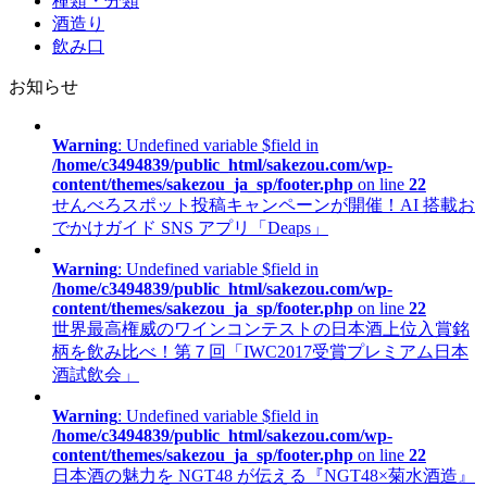
種類・分類
酒造り
飲み口
お知らせ
Warning
: Undefined variable $field in
/home/c3494839/public_html/sakezou.com/wp-
content/themes/sakezou_ja_sp/footer.php
on line
22
せんべろスポット投稿キャンペーンが開催！AI 搭載お
でかけガイド SNS アプリ「Deaps」
Warning
: Undefined variable $field in
/home/c3494839/public_html/sakezou.com/wp-
content/themes/sakezou_ja_sp/footer.php
on line
22
世界最高権威のワインコンテストの日本酒上位入賞銘
柄を飲み比べ！第７回「IWC2017受賞プレミアム日本
酒試飲会」
Warning
: Undefined variable $field in
/home/c3494839/public_html/sakezou.com/wp-
content/themes/sakezou_ja_sp/footer.php
on line
22
日本酒の魅力を NGT48 が伝える『NGT48×菊水酒造』