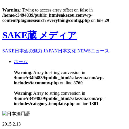
Warning
: Trying to access array offset on false in
/home/c3494839/public_html/sakezou.com/wp-
content/plugins/search-everything/config.php
on line
29
SAKE蔵 メディア
SAKE
日本酒の魅力
JAPAN
日本文化
NEWS
ニュース
ホーム
Warning
: Array to string conversion in
/home/c3494839/public_html/sakezou.com/wp-
includes/taxonomy.php
on line
3760
Warning
: Array to string conversion in
/home/c3494839/public_html/sakezou.com/wp-
includes/category-template.php
on line
1301
2015.2.13