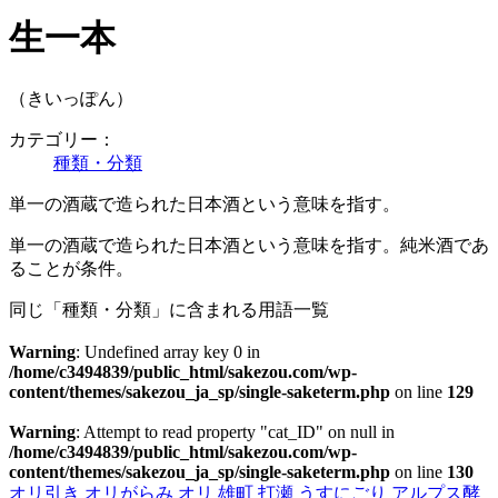
生一本
（きいっぽん）
カテゴリー：
種類・分類
単一の酒蔵で造られた日本酒という意味を指す。
単一の酒蔵で造られた日本酒という意味を指す。純米酒であ
ることが条件。
同じ「種類・分類」に含まれる用語一覧
Warning
: Undefined array key 0 in
/home/c3494839/public_html/sakezou.com/wp-
content/themes/sakezou_ja_sp/single-saketerm.php
on line
129
Warning
: Attempt to read property "cat_ID" on null in
/home/c3494839/public_html/sakezou.com/wp-
content/themes/sakezou_ja_sp/single-saketerm.php
on line
130
オリ引き
オリがらみ
オリ
雄町
打瀬
うすにごり
アルプス酵