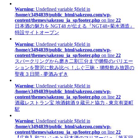
Warning
: Undefined variable $field in
/home/c3494839/public_html/sakezou.com/wp-
content/themes/sakezou_ja_sp/footer.php
on line
22
日本酒の魅力を NGT48 が伝える『NGT48×菊水酒造』
特設サイトオープン
Warning
: Undefined variable $field in
/home/c3494839/public_html/sakezou.com/wp-
content/themes/sakezou_ja_sp/footer.php
on line
22
スパークリングから磨き二割三分まで獺祭のバリエー
ションを贅沢に飲み比べ ！ふぐ三昧・獺祭飲み放題の
聖夜３日間 - 夢酒みずき
Warning
: Undefined variable $field in
/home/c3494839/public_html/sakezou.com/wp-
content/themes/sakezou_ja_sp/footer.php
on line
22
酒蔵レストラン宝 地酒銘酒９蔵元と協力 - 東京有楽町
駅
Warning
: Undefined variable $field in
/home/c3494839/public_html/sakezou.com/wp-
content/themes/sakezou_ja_sp/footer.php
on line
22
【広島】和フレンチと日本酒のマリアージュ「第五回