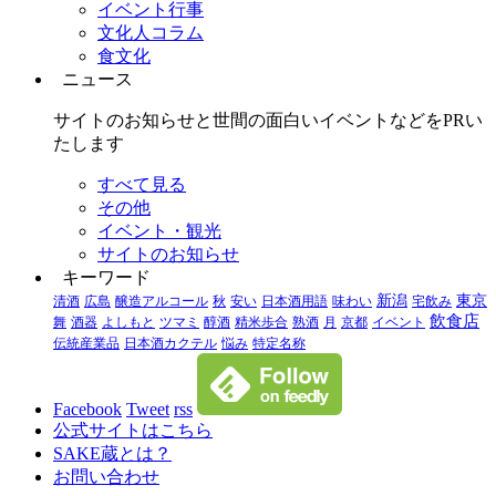
イベント行事
文化人コラム
食文化
ニュース
サイトのお知らせと世間の面白いイベントなどをPRい
たします
すべて見る
その他
イベント・観光
サイトのお知らせ
キーワード
新潟
東京
清酒
広島
醸造アルコール
秋
安い
日本酒用語
味わい
宅飲み
飲食店
舞
酒器
よしもと
ツマミ
醇酒
精米歩合
熟酒
月
京都
イベント
伝統産業品
日本酒カクテル
悩み
特定名称
Facebook
Tweet
rss
公式サイトはこちら
SAKE蔵とは？
お問い合わせ