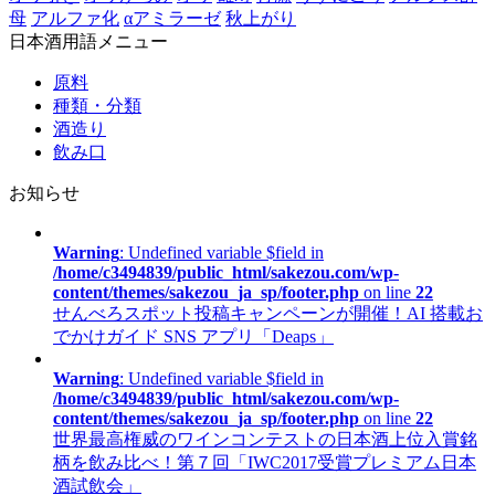
母
アルファ化
αアミラーゼ
秋上がり
日本酒用語メニュー
原料
種類・分類
酒造り
飲み口
お知らせ
Warning
: Undefined variable $field in
/home/c3494839/public_html/sakezou.com/wp-
content/themes/sakezou_ja_sp/footer.php
on line
22
せんべろスポット投稿キャンペーンが開催！AI 搭載お
でかけガイド SNS アプリ「Deaps」
Warning
: Undefined variable $field in
/home/c3494839/public_html/sakezou.com/wp-
content/themes/sakezou_ja_sp/footer.php
on line
22
世界最高権威のワインコンテストの日本酒上位入賞銘
柄を飲み比べ！第７回「IWC2017受賞プレミアム日本
酒試飲会」