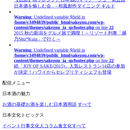
日本酒を愉しむ会」- 和風創作ダイニング ギルド
Warning
: Undefined variable $field in
/home/c3494839/public_html/sakezou.com/wp-
content/themes/sakezou_ja_sp/footer.php
on line
22
2015 秋の新潟をグルメ旅で満喫！～リゾート列車「越
乃Shu*Kura」で行く～
Warning
: Undefined variable $field in
/home/c3494839/public_html/sakezou.com/wp-
content/themes/sakezou_ja_sp/footer.php
on line
22
続「JOY OF SAKE(2015)」人気レストラン14店の参加
が決定！ハワイからセレブリティシェフも登場
配信メニュー
日本酒の魅力
お酒の基礎
お酒を楽しむ
日本酒用語
すべて
日本文化トピックス
イベント行事
文化人コラム
食文化
すべて