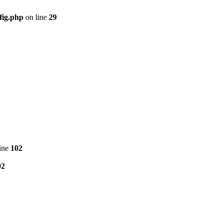
fig.php
on line
29
ine
102
02