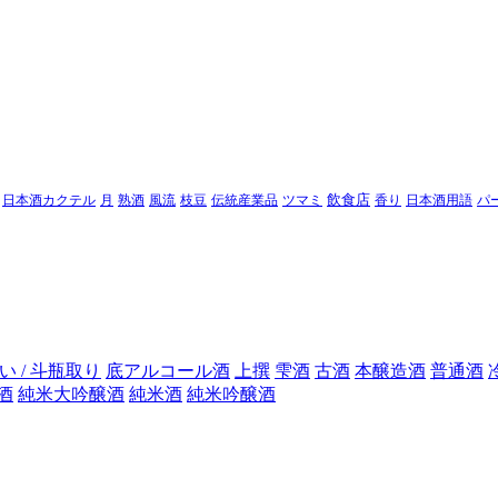
日本酒カクテル
月
熟酒
風流
枝豆
伝統産業品
ツマミ
飲食店
香り
日本酒用語
パ
い / 斗瓶取り
底アルコール酒
上撰
雫酒
古酒
本醸造酒
普通酒
酒
純米大吟醸酒
純米酒
純米吟醸酒