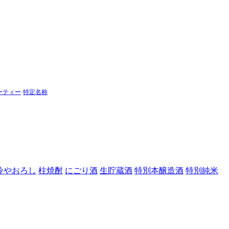
ーティー
特定名称
冷やおろし
柱焼酎
にごり酒
生貯蔵酒
特別本醸造酒
特別純米