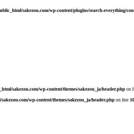
blic_html/sakezou.com/wp-content/plugins/search-everything/con
_html/sakezou.com/wp-content/themes/sakezou_ja/header.php
on l
l/sakezou.com/wp-content/themes/sakezou_ja/header.php
on line
1