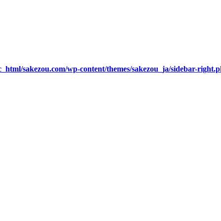
c_html/sakezou.com/wp-content/themes/sakezou_ja/sidebar-right.