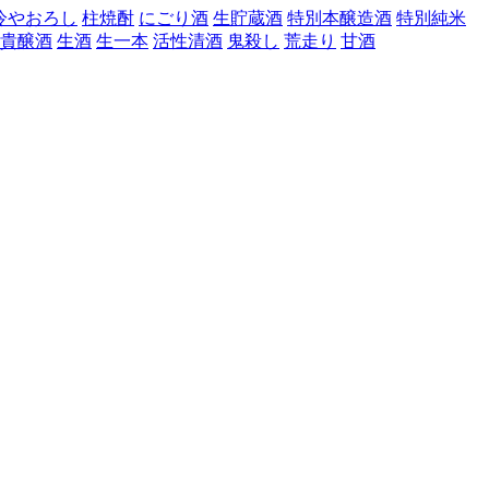
冷やおろし
柱焼酎
にごり酒
生貯蔵酒
特別本醸造酒
特別純米
貴醸酒
生酒
生一本
活性清酒
鬼殺し
荒走り
甘酒