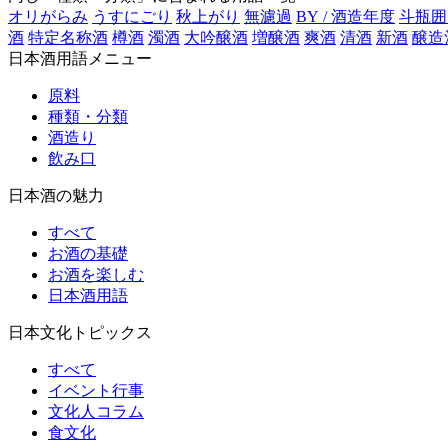
オリがらみ
うすにごり
秋上がり
無濾過
BY / 酒造年度
斗瓶囲
酒
特定名称酒
樽酒
濁酒
大吟醸酒
増醸酒
爽酒
清酒
新酒
醸造
日本酒用語メニュー
原料
種類・分類
酒造り
飲み口
日本酒の魅力
すべて
お酒の基礎
お酒を楽しむ
日本酒用語
日本文化トピックス
すべて
イベント行事
文化人コラム
食文化