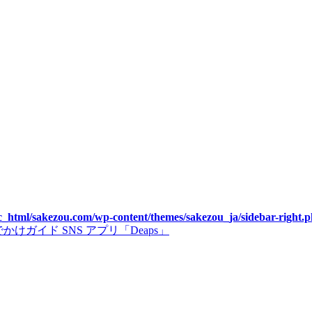
c_html/sakezou.com/wp-content/themes/sakezou_ja/sidebar-right.
゙イド SNS アプリ「Deaps」