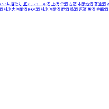
い / 斗瓶取り
底アルコール酒
上撰
雫酒
古酒
本醸造酒
普通酒
酒
純米大吟醸酒
純米酒
純米吟醸酒
醇酒
熟酒
原酒
薫酒
吟醸酒