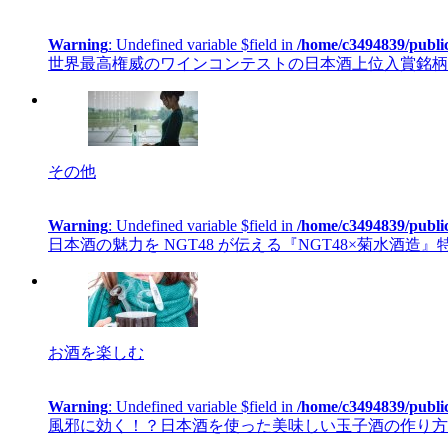
Warning
: Undefined variable $field in
/home/c3494839/publi
世界最高権威のワインコンテストの日本酒上位入賞銘柄を
その他
Warning
: Undefined variable $field in
/home/c3494839/publi
日本酒の魅力を NGT48 が伝える『NGT48×菊水酒造
お酒を楽しむ
Warning
: Undefined variable $field in
/home/c3494839/publi
風邪に効く！？日本酒を使った美味しい玉子酒の作り方