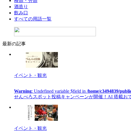
種類・分類
酒造り
飲み口
すべての用語一覧
最新の記事
イベント・観光
Warning
: Undefined variable $field in
/home/c3494839/publi
せんべろスポット投稿キャンペーンが開催！AI 搭載おでかけカ
イベント・観光