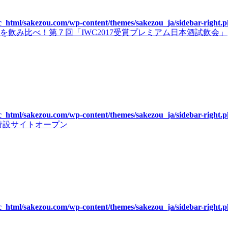
c_html/sakezou.com/wp-content/themes/sakezou_ja/sidebar-right.
飲み比べ！第７回「IWC2017受賞プレミアム日本酒試飲会」
c_html/sakezou.com/wp-content/themes/sakezou_ja/sidebar-right.
』特設サイトオープン
c_html/sakezou.com/wp-content/themes/sakezou_ja/sidebar-right.