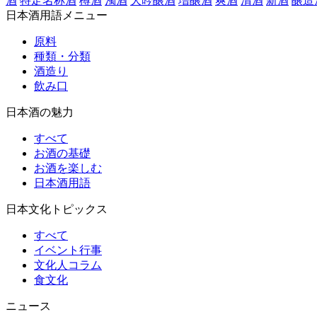
酒
特定名称酒
樽酒
濁酒
大吟醸酒
増醸酒
爽酒
清酒
新酒
醸造
日本酒用語メニュー
原料
種類・分類
酒造り
飲み口
日本酒の魅力
すべて
お酒の基礎
お酒を楽しむ
日本酒用語
日本文化トピックス
すべて
イベント行事
文化人コラム
食文化
ニュース