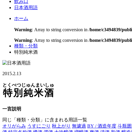
飲み口
日本酒用語
ホーム
Warning
: Array to string conversion in
/home/c3494839/publ
Warning
: Array to string conversion in
/home/c3494839/publi
種類・分類
特別純米酒
2015.2.13
とくべつじゅんまいしゅ
特別純米酒
一言説明
同じ「種類・分類」に含まれる用語一覧
オリがらみ
うすにごり
秋上がり
無濾過
BY / 酒造年度
斗瓶囲