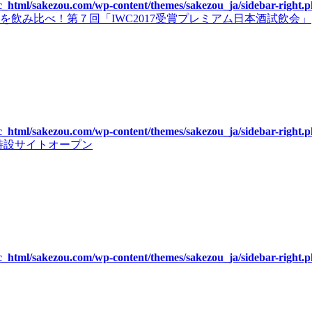
c_html/sakezou.com/wp-content/themes/sakezou_ja/sidebar-right.
飲み比べ！第７回「IWC2017受賞プレミアム日本酒試飲会」
c_html/sakezou.com/wp-content/themes/sakezou_ja/sidebar-right.
』特設サイトオープン
c_html/sakezou.com/wp-content/themes/sakezou_ja/sidebar-right.