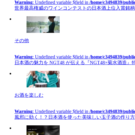
Warning
: Undefined variable $field in
/home/c3494839/publi
世界最高権威のワインコンテストの日本酒上位入賞銘柄を
その他
Warning
: Undefined variable $field in
/home/c3494839/publi
日本酒の魅力を NGT48 が伝える『NGT48×菊水酒造
お酒を楽しむ
Warning
: Undefined variable $field in
/home/c3494839/publi
風邪に効く！？日本酒を使った美味しい玉子酒の作り方