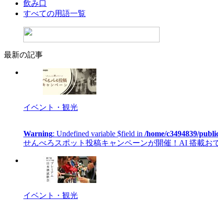
飲み口
すべての用語一覧
最新の記事
イベント・観光
Warning
: Undefined variable $field in
/home/c3494839/publi
せんべろスポット投稿キャンペーンが開催！AI 搭載おでかけカ
イベント・観光