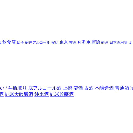
飲食店
東京
列車
新潟
都
団子
醸造アルコール
安い
雫酒
月
醇酒
日本酒用語
よ
い / 斗瓶取り
底アルコール酒
上撰
雫酒
古酒
本醸造酒
普通酒
酒
純米大吟醸酒
純米酒
純米吟醸酒