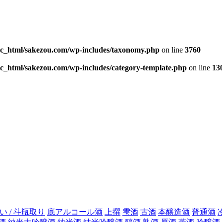
ic_html/sakezou.com/wp-includes/taxonomy.php
on line
3760
c_html/sakezou.com/wp-includes/category-template.php
on line
13
い / 斗瓶取り
底アルコール酒
上撰
雫酒
古酒
本醸造酒
普通酒