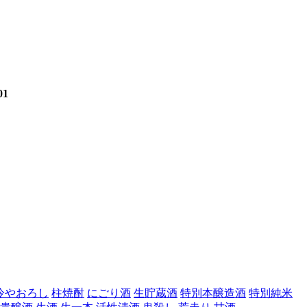
01
冷やおろし
柱焼酎
にごり酒
生貯蔵酒
特別本醸造酒
特別純米