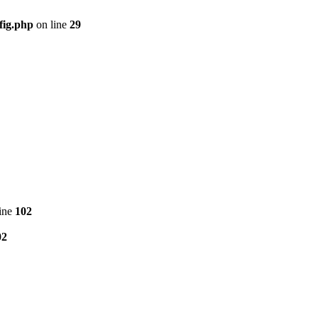
fig.php
on line
29
ine
102
02