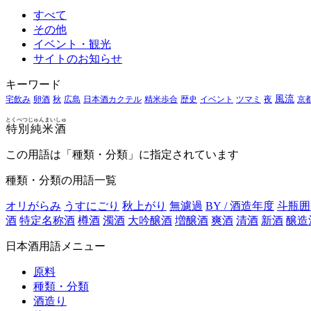
すべて
その他
イベント・観光
サイトのお知らせ
キーワード
風流
宅飲み
卵酒
秋
広島
日本酒カクテル
精米歩合
歴史
イベント
ツマミ
夜
京
とくべつじゅんまいしゅ
特別純米酒
この用語は「種類・分類」に指定されています
種類・分類の用語一覧
オリがらみ
うすにごり
秋上がり
無濾過
BY / 酒造年度
斗瓶囲
酒
特定名称酒
樽酒
濁酒
大吟醸酒
増醸酒
爽酒
清酒
新酒
醸造
日本酒用語メニュー
原料
種類・分類
酒造り