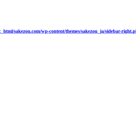
c_html/sakezou.com/wp-content/themes/sakezou_ja/sidebar-right.