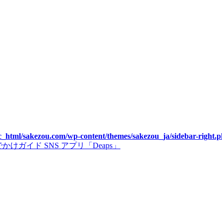
c_html/sakezou.com/wp-content/themes/sakezou_ja/sidebar-right.
゙イド SNS アプリ「Deaps」