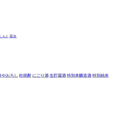
花火
しもと
冷やおろし
柱焼酎
にごり酒
生貯蔵酒
特別本醸造酒
特別純米