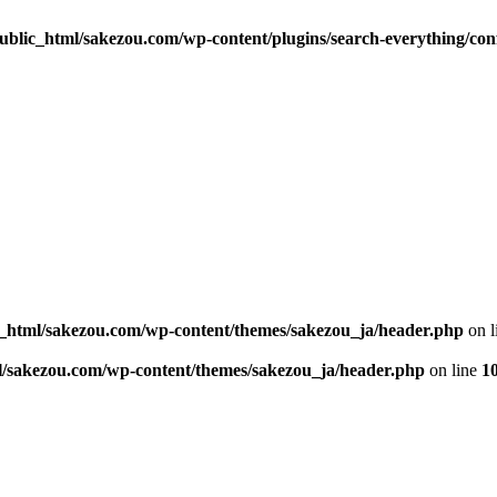
blic_html/sakezou.com/wp-content/plugins/search-everything/con
_html/sakezou.com/wp-content/themes/sakezou_ja/header.php
on l
l/sakezou.com/wp-content/themes/sakezou_ja/header.php
on line
1