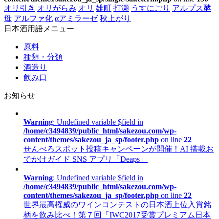
オリ引き
オリがらみ
オリ
雄町
打瀬
うすにごり
アルプス酵
母
アルファ化
αアミラーゼ
秋上がり
日本酒用語メニュー
原料
種類・分類
酒造り
飲み口
お知らせ
Warning
: Undefined variable $field in
/home/c3494839/public_html/sakezou.com/wp-
content/themes/sakezou_ja_sp/footer.php
on line
22
せんべろスポット投稿キャンペーンが開催！AI 搭載お
でかけガイド SNS アプリ「Deaps」
Warning
: Undefined variable $field in
/home/c3494839/public_html/sakezou.com/wp-
content/themes/sakezou_ja_sp/footer.php
on line
22
世界最高権威のワインコンテストの日本酒上位入賞銘
柄を飲み比べ！第７回「IWC2017受賞プレミアム日本