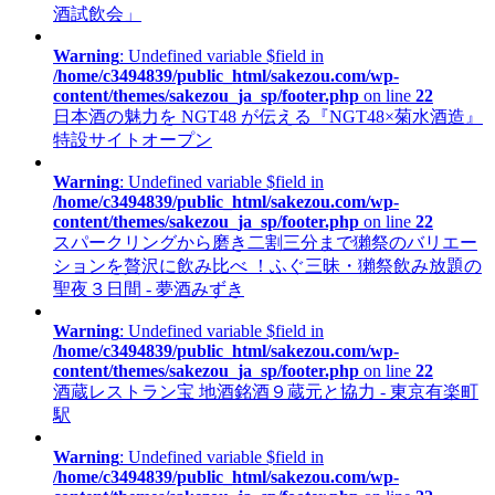
酒試飲会」
Warning
: Undefined variable $field in
/home/c3494839/public_html/sakezou.com/wp-
content/themes/sakezou_ja_sp/footer.php
on line
22
日本酒の魅力を NGT48 が伝える『NGT48×菊水酒造』
特設サイトオープン
Warning
: Undefined variable $field in
/home/c3494839/public_html/sakezou.com/wp-
content/themes/sakezou_ja_sp/footer.php
on line
22
スパークリングから磨き二割三分まで獺祭のバリエー
ションを贅沢に飲み比べ ！ふぐ三昧・獺祭飲み放題の
聖夜３日間 - 夢酒みずき
Warning
: Undefined variable $field in
/home/c3494839/public_html/sakezou.com/wp-
content/themes/sakezou_ja_sp/footer.php
on line
22
酒蔵レストラン宝 地酒銘酒９蔵元と協力 - 東京有楽町
駅
Warning
: Undefined variable $field in
/home/c3494839/public_html/sakezou.com/wp-