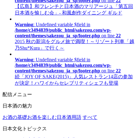
content/themes/sakezou_ja_sp/footer.php
on line
22
【広島】和フレンチと日本酒のマリアージュ「第五回
日本酒を愉しむ会」- 和風創作ダイニング ギルド
Warning
: Undefined variable $field in
/home/c3494839/public_html/sakezou.com/wp-
content/themes/sakezou_ja_sp/footer.php
on line
22
2015 秋の新潟をグルメ旅で満喫！～リゾート列車「越
乃Shu*Kura」で行く～
Warning
: Undefined variable $field in
/home/c3494839/public_html/sakezou.com/wp-
content/themes/sakezou_ja_sp/footer.php
on line
22
続「JOY OF SAKE(2015)」人気レストラン14店の参加
が決定！ハワイからセレブリティシェフも登場
配信メニュー
日本酒の魅力
お酒の基礎
お酒を楽しむ
日本酒用語
すべて
日本文化トピックス