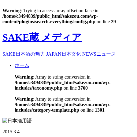
Warning
: Trying to access array offset on false in
/home/c3494839/public_html/sakezou.com/wp-
content/plugins/search-everything/config.php
on line
29
SAKE蔵 メディア
SAKE
日本酒の魅力
JAPAN
日本文化
NEWS
ニュース
ホーム
Warning
: Array to string conversion in
/home/c3494839/public_html/sakezou.com/wp-
includes/taxonomy.php
on line
3760
Warning
: Array to string conversion in
/home/c3494839/public_html/sakezou.com/wp-
includes/category-template.php
on line
1301
2015.3.4