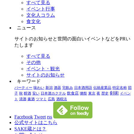
すべて見る
イベント行事
文化人コラム
食文化
ニュース
サイトのお知らせと世間の面白いイベントなどをPRい
たします
すべて見る
その他
イベント・観光
サイトのお知らせ
キーワード
パーティー
味わい
新潟
酒器
宅飲み
日本酒用語
伝統産業品
特定名称
団
剣術
子
秋
醇酒
安い
日本酒カクテル
飲食店
獺祭
東京
夜
歴史
イベン
ト
清酒
薫酒
ツマミ
広島
酒税法
Facebook
Tweet
rss
公式サイトはこちら
SAKE蔵とは？