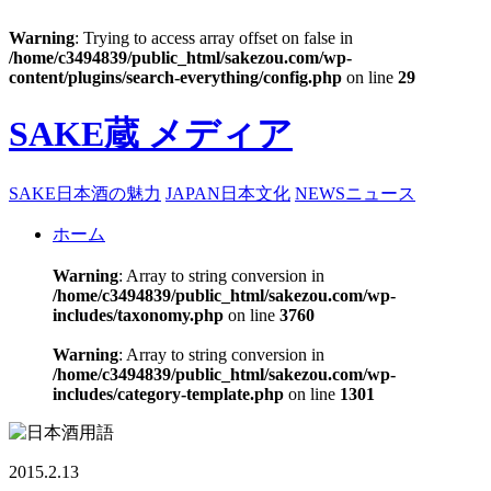
Warning
: Trying to access array offset on false in
/home/c3494839/public_html/sakezou.com/wp-
content/plugins/search-everything/config.php
on line
29
SAKE蔵 メディア
SAKE
日本酒の魅力
JAPAN
日本文化
NEWS
ニュース
ホーム
Warning
: Array to string conversion in
/home/c3494839/public_html/sakezou.com/wp-
includes/taxonomy.php
on line
3760
Warning
: Array to string conversion in
/home/c3494839/public_html/sakezou.com/wp-
includes/category-template.php
on line
1301
2015.2.13