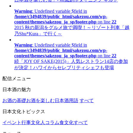
Warning
: Undefined variable $field in
/home/c3494839/public_html/sakezou.com/wp-
content/themes/sakezou_ja_sp/footer.php
on line
22
2015 秋の新潟をグルメ旅で満喫！～リゾート列車「越
乃Shu*Kura」で行く～
Warning
: Undefined variable $field in
/home/c3494839/public_html/sakezou.com/wp-
content/themes/sakezou_ja_sp/footer.php
on line
22
続「JOY OF SAKE(2015)」人気レストラン14店の参加
が決定！ハワイからセレブリティシェフも登場
配信メニュー
日本酒の魅力
お酒の基礎
お酒を楽しむ
日本酒用語
すべて
日本文化トピックス
イベント行事
文化人コラム
食文化
すべて