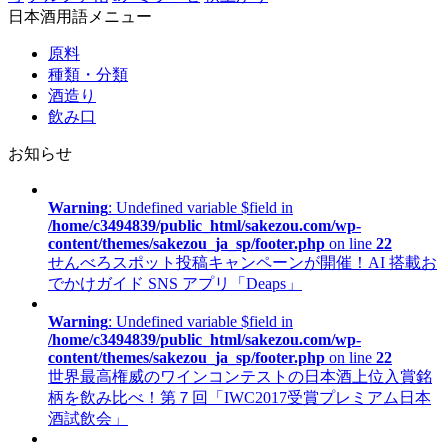
日本酒用語メニュー
原料
種類・分類
酒造り
飲み口
お知らせ
Warning
: Undefined variable $field in
/home/c3494839/public_html/sakezou.com/wp-
content/themes/sakezou_ja_sp/footer.php
on line
22
せんべろスポット投稿キャンペーンが開催！AI 搭載お
でかけガイド SNS アプリ「Deaps」
Warning
: Undefined variable $field in
/home/c3494839/public_html/sakezou.com/wp-
content/themes/sakezou_ja_sp/footer.php
on line
22
世界最高権威のワインコンテストの日本酒上位入賞銘
柄を飲み比べ！第７回「IWC2017受賞プレミアム日本
酒試飲会」