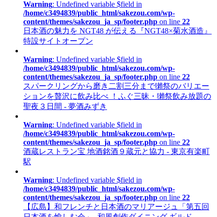
Warning
: Undefined variable $field in
/home/c3494839/public_html/sakezou.com/wp-
content/themes/sakezou_ja_sp/footer.php
on line
22
日本酒の魅力を NGT48 が伝える『NGT48×菊水酒造』
特設サイトオープン
Warning
: Undefined variable $field in
/home/c3494839/public_html/sakezou.com/wp-
content/themes/sakezou_ja_sp/footer.php
on line
22
スパークリングから磨き二割三分まで獺祭のバリエー
ションを贅沢に飲み比べ ！ふぐ三昧・獺祭飲み放題の
聖夜３日間 - 夢酒みずき
Warning
: Undefined variable $field in
/home/c3494839/public_html/sakezou.com/wp-
content/themes/sakezou_ja_sp/footer.php
on line
22
酒蔵レストラン宝 地酒銘酒９蔵元と協力 - 東京有楽町
駅
Warning
: Undefined variable $field in
/home/c3494839/public_html/sakezou.com/wp-
content/themes/sakezou_ja_sp/footer.php
on line
22
【広島】和フレンチと日本酒のマリアージュ「第五回
日本酒を愉しむ会」- 和風創作ダイニング ギルド