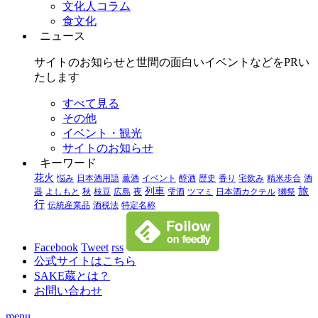
文化人コラム
食文化
ニュース
サイトのお知らせと世間の面白いイベントなどをPRい
たします
すべて見る
その他
イベント・観光
サイトのお知らせ
キーワード
花火
悩み
日本酒用語
薫酒
イベント
醇酒
歴史
香り
宅飲み
精米歩合
酒
旅
列車
器
よしもと
秋
枝豆
広島
夜
雫酒
ツマミ
日本酒カクテル
獺祭
行
伝統産業品
酒税法
特定名称
Facebook
Tweet
rss
公式サイトはこちら
SAKE蔵とは？
お問い合わせ
menu