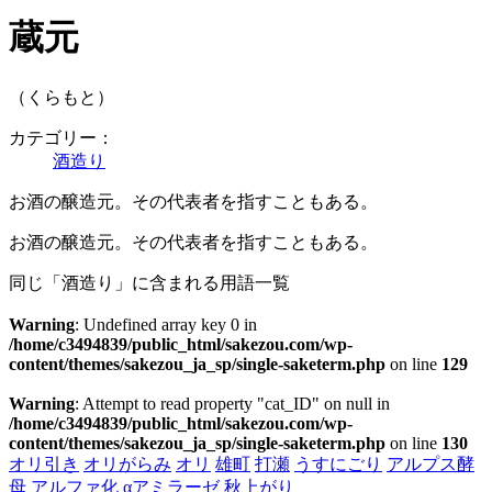
蔵元
（くらもと）
カテゴリー：
酒造り
お酒の醸造元。その代表者を指すこともある。
お酒の醸造元。その代表者を指すこともある。
同じ「酒造り」に含まれる用語一覧
Warning
: Undefined array key 0 in
/home/c3494839/public_html/sakezou.com/wp-
content/themes/sakezou_ja_sp/single-saketerm.php
on line
129
Warning
: Attempt to read property "cat_ID" on null in
/home/c3494839/public_html/sakezou.com/wp-
content/themes/sakezou_ja_sp/single-saketerm.php
on line
130
オリ引き
オリがらみ
オリ
雄町
打瀬
うすにごり
アルプス酵
母
アルファ化
αアミラーゼ
秋上がり