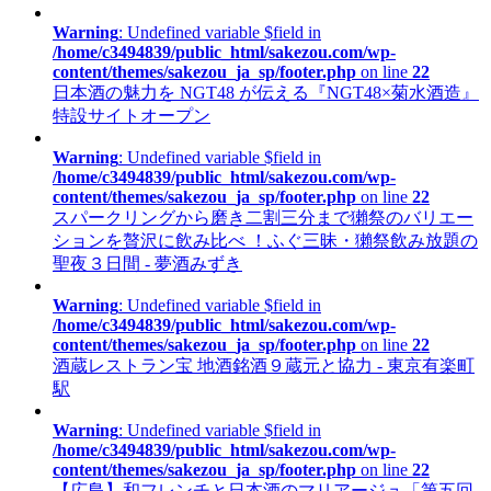
Warning
: Undefined variable $field in
/home/c3494839/public_html/sakezou.com/wp-
content/themes/sakezou_ja_sp/footer.php
on line
22
日本酒の魅力を NGT48 が伝える『NGT48×菊水酒造』
特設サイトオープン
Warning
: Undefined variable $field in
/home/c3494839/public_html/sakezou.com/wp-
content/themes/sakezou_ja_sp/footer.php
on line
22
スパークリングから磨き二割三分まで獺祭のバリエー
ションを贅沢に飲み比べ ！ふぐ三昧・獺祭飲み放題の
聖夜３日間 - 夢酒みずき
Warning
: Undefined variable $field in
/home/c3494839/public_html/sakezou.com/wp-
content/themes/sakezou_ja_sp/footer.php
on line
22
酒蔵レストラン宝 地酒銘酒９蔵元と協力 - 東京有楽町
駅
Warning
: Undefined variable $field in
/home/c3494839/public_html/sakezou.com/wp-
content/themes/sakezou_ja_sp/footer.php
on line
22
【広島】和フレンチと日本酒のマリアージュ「第五回