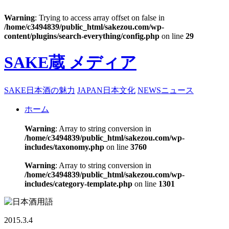
Warning
: Trying to access array offset on false in
/home/c3494839/public_html/sakezou.com/wp-
content/plugins/search-everything/config.php
on line
29
SAKE蔵 メディア
SAKE
日本酒の魅力
JAPAN
日本文化
NEWS
ニュース
ホーム
Warning
: Array to string conversion in
/home/c3494839/public_html/sakezou.com/wp-
includes/taxonomy.php
on line
3760
Warning
: Array to string conversion in
/home/c3494839/public_html/sakezou.com/wp-
includes/category-template.php
on line
1301
2015.3.4