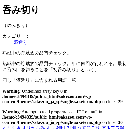
呑み切り
（のみきり）
カテゴリー：
酒造り
熟成中の貯蔵酒の品質チェック。
熟成中の貯蔵酒の品質チェック。年に何回か行われる。最初
に呑み口を切ることを「初呑み切り」という。
同じ「酒造り」に含まれる用語一覧
Warning
: Undefined array key 0 in
/home/c3494839/public_html/sakezou.com/wp-
content/themes/sakezou_ja_sp/single-saketerm.php
on line
129
Warning
: Attempt to read property "cat_ID" on null in
/home/c3494839/public_html/sakezou.com/wp-
content/themes/sakezou_ja_sp/single-saketerm.php
on line
130
オリ引き
オリがらみ
オリ
雄町
打瀬
うすにごり
アルプス酵