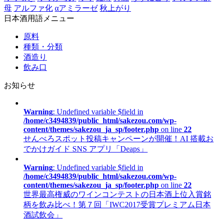
母
アルファ化
αアミラーゼ
秋上がり
日本酒用語メニュー
原料
種類・分類
酒造り
飲み口
お知らせ
Warning
: Undefined variable $field in
/home/c3494839/public_html/sakezou.com/wp-
content/themes/sakezou_ja_sp/footer.php
on line
22
せんべろスポット投稿キャンペーンが開催！AI 搭載お
でかけガイド SNS アプリ「Deaps」
Warning
: Undefined variable $field in
/home/c3494839/public_html/sakezou.com/wp-
content/themes/sakezou_ja_sp/footer.php
on line
22
世界最高権威のワインコンテストの日本酒上位入賞銘
柄を飲み比べ！第７回「IWC2017受賞プレミアム日本
酒試飲会」