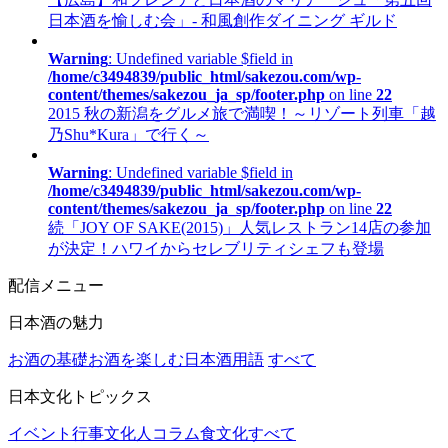
日本酒を愉しむ会」- 和風創作ダイニング ギルド
Warning
: Undefined variable $field in
/home/c3494839/public_html/sakezou.com/wp-
content/themes/sakezou_ja_sp/footer.php
on line
22
2015 秋の新潟をグルメ旅で満喫！～リゾート列車「越
乃Shu*Kura」で行く～
Warning
: Undefined variable $field in
/home/c3494839/public_html/sakezou.com/wp-
content/themes/sakezou_ja_sp/footer.php
on line
22
続「JOY OF SAKE(2015)」人気レストラン14店の参加
が決定！ハワイからセレブリティシェフも登場
配信メニュー
日本酒の魅力
お酒の基礎
お酒を楽しむ
日本酒用語
すべて
日本文化トピックス
イベント行事
文化人コラム
食文化
すべて