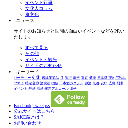
イベント行事
文化人コラム
食文化
ニュース
サイトのお知らせと世間の面白いイベントなどをPRい
たします
すべて見る
その他
イベント・観光
サイトのお知らせ
キーワード
剣術
パーティー
伝統産業品
月
旅行
歴史
東京
酒器
日本酒用語
宅飲み
ツマミ
特定名称
酒税法
獺祭
日本酒カクテル
卵酒
京都
安い
広島
列車
イベント
醇酒
清酒
醸造アルコール
団子
Facebook
Tweet
rss
公式サイトはこちら
SAKE蔵とは？
お問い合わせ