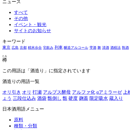
ニュース
すべて
その他
イベント・観光
サイトのお知らせ
キーワード
東京
列車
広島
京都
精米歩合
宅飲み
醸造アルコール
雫酒
舞
清酒
酒税法
熟酒
たる
樽
この用語は「酒造り」に指定されています
酒造りの用語一覧
オリ引き
オリ
打瀬
アルプス酵母
アルファ化
αアミラーゼ
上
ょう
三段仕込み
酒袋
甑倒し
甑
硬度
麹蓋
限定吸水
蔵入り
日本酒用語メニュー
原料
種類・分類