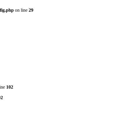
fig.php
on line
29
ine
102
02