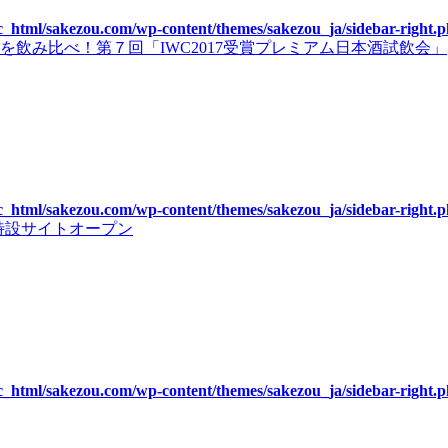
c_html/sakezou.com/wp-content/themes/sakezou_ja/sidebar-right.
飲み比べ！第７回「IWC2017受賞プレミアム日本酒試飲会」
c_html/sakezou.com/wp-content/themes/sakezou_ja/sidebar-right.
』特設サイトオープン
c_html/sakezou.com/wp-content/themes/sakezou_ja/sidebar-right.