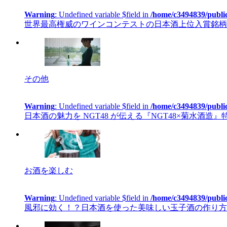
Warning
: Undefined variable $field in
/home/c3494839/publi
世界最高権威のワインコンテストの日本酒上位入賞銘柄を
その他
Warning
: Undefined variable $field in
/home/c3494839/publi
日本酒の魅力を NGT48 が伝える『NGT48×菊水酒造
お酒を楽しむ
Warning
: Undefined variable $field in
/home/c3494839/publi
風邪に効く！？日本酒を使った美味しい玉子酒の作り方