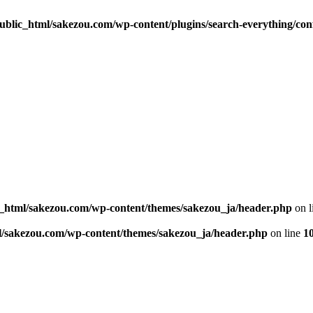
blic_html/sakezou.com/wp-content/plugins/search-everything/con
_html/sakezou.com/wp-content/themes/sakezou_ja/header.php
on l
l/sakezou.com/wp-content/themes/sakezou_ja/header.php
on line
1