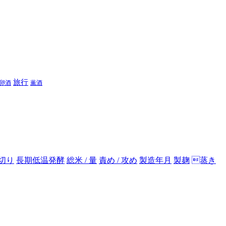
旅行
卵酒
薫酒
切り
長期低温発酵
総米 / 量
責め / 攻め
製造年月
製麹
蒸き