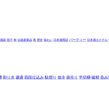
パーティー
酒器
団子
秋
伝統産業品
夜
歴史
味わい
日本酒用語
日本酒カクテル
槽
割り水
濾過
四段仕込み
酛摺り
放冷
袋吊り
半切桶
破精
呑み