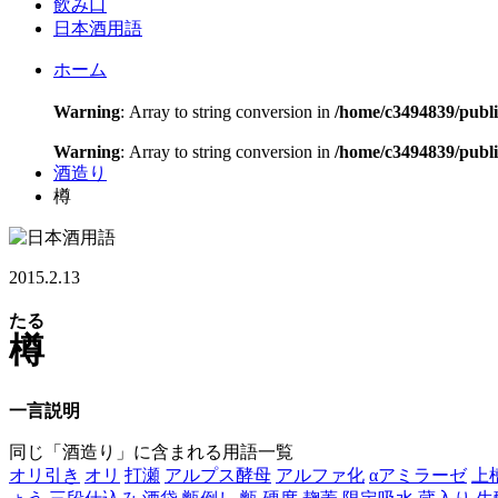
飲み口
日本酒用語
ホーム
Warning
: Array to string conversion in
/home/c3494839/publ
Warning
: Array to string conversion in
/home/c3494839/publi
酒造り
樽
2015.2.13
たる
樽
一言説明
同じ「酒造り」に含まれる用語一覧
オリ引き
オリ
打瀬
アルプス酵母
アルファ化
αアミラーゼ
上