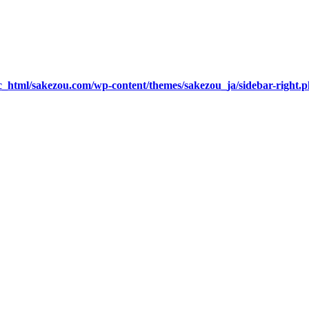
c_html/sakezou.com/wp-content/themes/sakezou_ja/sidebar-right.