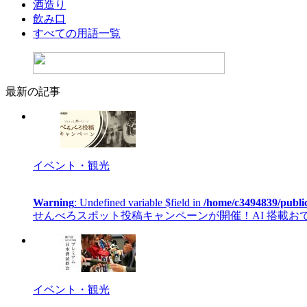
酒造り
飲み口
すべての用語一覧
最新の記事
イベント・観光
Warning
: Undefined variable $field in
/home/c3494839/publi
せんべろスポット投稿キャンペーンが開催！AI 搭載おでかけカ
イベント・観光