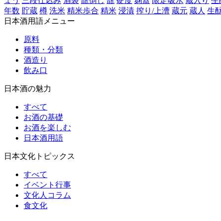
ょう
三段仕込み
酒袋
甑倒し
甑
硬度
麹蓋
限定吸水
蔵入り
生
年数
貯蔵
樽
洗米
精米歩合
精米
浸漬
搾り/上漕
蔵元
蔵人
生
日本酒用語メニュー
原料
種類・分類
酒造り
飲み口
日本酒の魅力
すべて
お酒の基礎
お酒を楽しむ
日本酒用語
日本文化トピックス
すべて
イベント行事
文化人コラム
食文化