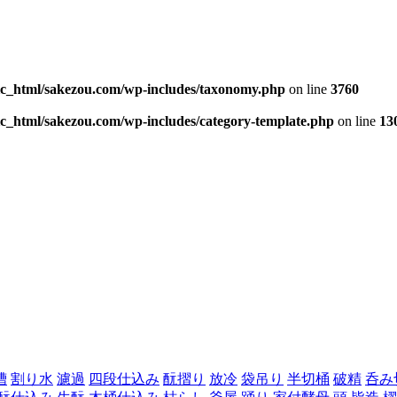
ic_html/sakezou.com/wp-includes/taxonomy.php
on line
3760
c_html/sakezou.com/wp-includes/category-template.php
on line
13
槽
割り水
濾過
四段仕込み
酛摺り
放冷
袋吊り
半切桶
破精
呑み