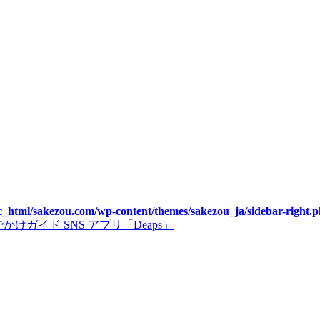
c_html/sakezou.com/wp-content/themes/sakezou_ja/sidebar-right.
゙イド SNS アプリ「Deaps」