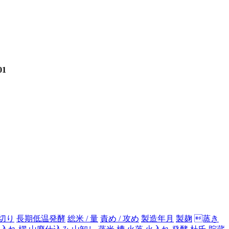
01
切り
長期低温発酵
総米 / 量
責め / 攻め
製造年月
製麹
蒸き