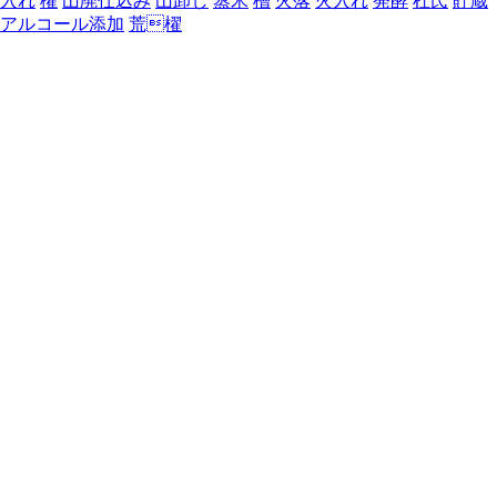
入れ
櫂
山廃仕込み
山卸し
蒸米
槽
火落
火入れ
発酵
杜氏
貯蔵
アルコール添加
荒櫂