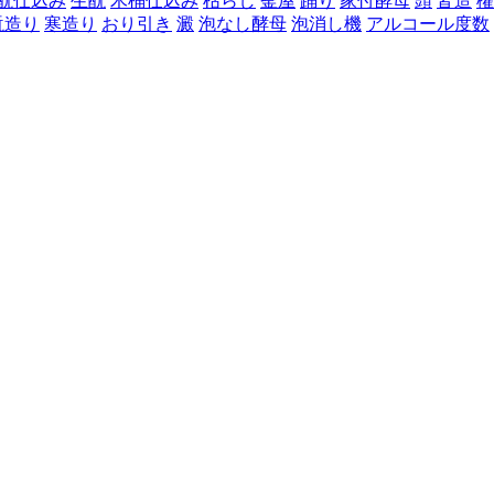
酛仕込み
生酛
木桶仕込み
枯らし
釜屋
踊り
家付酵母
頭
皆造
櫂
酛造り
寒造り
おり引き
澱
泡なし酵母
泡消し機
アルコール度数