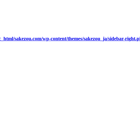
c_html/sakezou.com/wp-content/themes/sakezou_ja/sidebar-right.