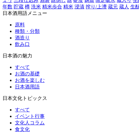
ょう
三段仕込み
酒袋
甑倒し
甑
硬度
麹蓋
限定吸水
蔵入り
生
年数
貯蔵
樽
洗米
精米歩合
精米
浸漬
搾り/上漕
蔵元
蔵人
生
日本酒用語メニュー
原料
種類・分類
酒造り
飲み口
日本酒の魅力
すべて
お酒の基礎
お酒を楽しむ
日本酒用語
日本文化トピックス
すべて
イベント行事
文化人コラム
食文化