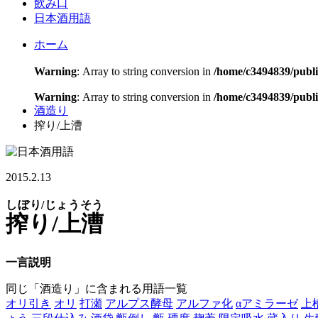
飲み口
日本酒用語
ホーム
Warning
: Array to string conversion in
/home/c3494839/publ
Warning
: Array to string conversion in
/home/c3494839/publi
酒造り
搾り/上漕
2015.2.13
しぼり/じょうそう
搾り/上漕
一言説明
同じ「酒造り」に含まれる用語一覧
オリ引き
オリ
打瀬
アルプス酵母
アルファ化
αアミラーゼ
上