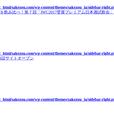
c_html/sakezou.com/wp-content/themes/sakezou_ja/sidebar-right.
飲み比べ！第７回「IWC2017受賞プレミアム日本酒試飲会」
c_html/sakezou.com/wp-content/themes/sakezou_ja/sidebar-right.
』特設サイトオープン
c_html/sakezou.com/wp-content/themes/sakezou_ja/sidebar-right.