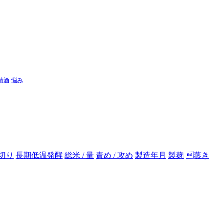
清酒
悩み
切り
長期低温発酵
総米 / 量
責め / 攻め
製造年月
製麹
蒸き