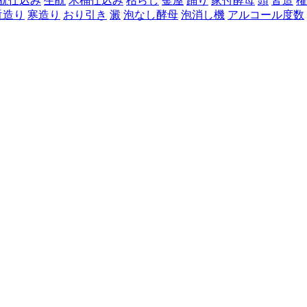
酛仕込み
生酛
木桶仕込み
枯らし
釜屋
踊り
家付酵母
頭
皆造
櫂
酛造り
寒造り
おり引き
澱
泡なし酵母
泡消し機
アルコール度数