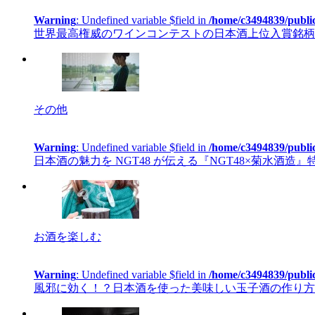
Warning
: Undefined variable $field in
/home/c3494839/publi
世界最高権威のワインコンテストの日本酒上位入賞銘柄を
その他
Warning
: Undefined variable $field in
/home/c3494839/publi
日本酒の魅力を NGT48 が伝える『NGT48×菊水酒造
お酒を楽しむ
Warning
: Undefined variable $field in
/home/c3494839/publi
風邪に効く！？日本酒を使った美味しい玉子酒の作り方