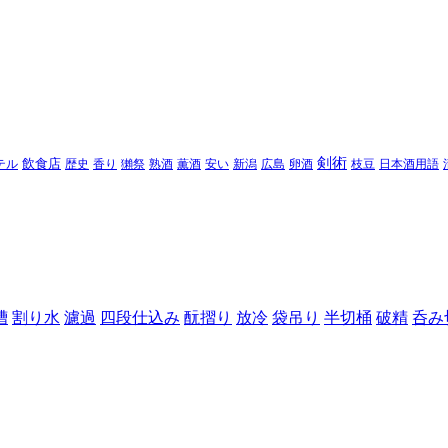
剣術
テル
飲食店
歴史
香り
獺祭
熟酒
薫酒
安い
新潟
広島
卵酒
枝豆
日本酒用語
槽
割り水
濾過
四段仕込み
酛摺り
放冷
袋吊り
半切桶
破精
呑み