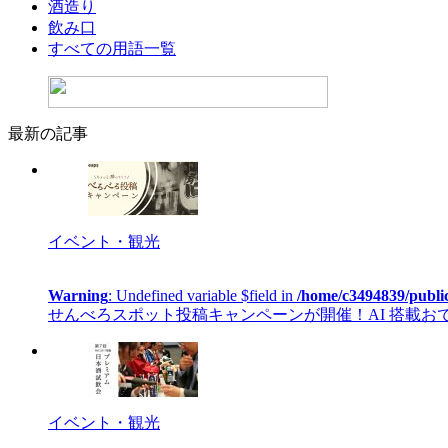
酒造り
飲み口
すべての用語一覧
最新の記事
イベント・観光
Warning
: Undefined variable $field in
/home/c3494839/publi
せんべろスポット投稿キャンペーンが開催！AI 搭載おでかけカ
イベント・観光