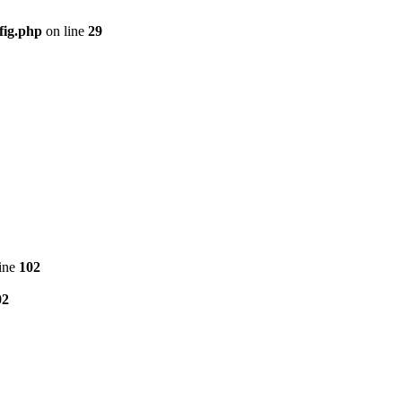
fig.php
on line
29
ine
102
02