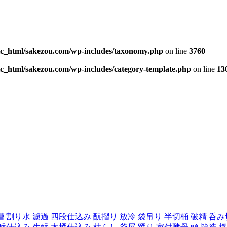
ic_html/sakezou.com/wp-includes/taxonomy.php
on line
3760
c_html/sakezou.com/wp-includes/category-template.php
on line
13
槽
割り水
濾過
四段仕込み
酛摺り
放冷
袋吊り
半切桶
破精
呑み