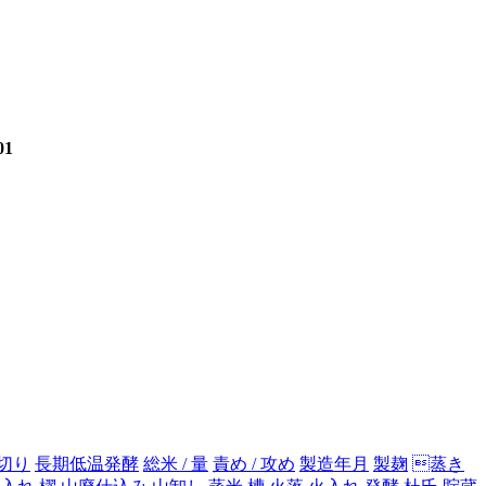
01
切り
長期低温発酵
総米 / 量
責め / 攻め
製造年月
製麹
蒸き