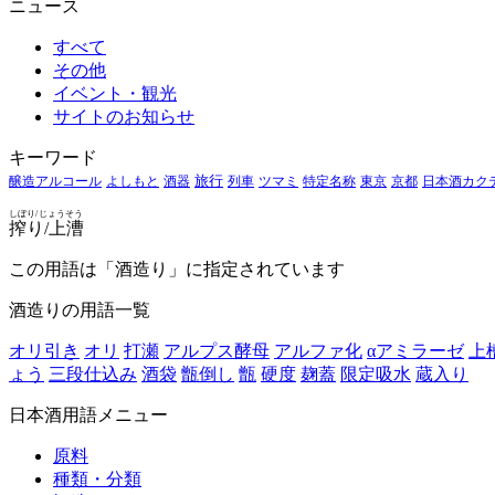
ニュース
すべて
その他
イベント・観光
サイトのお知らせ
キーワード
醸造アルコール
よしもと
酒器
旅行
列車
ツマミ
特定名称
東京
京都
日本酒カク
しぼり/じょうそう
搾り/上漕
この用語は「酒造り」に指定されています
酒造りの用語一覧
オリ引き
オリ
打瀬
アルプス酵母
アルファ化
αアミラーゼ
上
ょう
三段仕込み
酒袋
甑倒し
甑
硬度
麹蓋
限定吸水
蔵入り
日本酒用語メニュー
原料
種類・分類