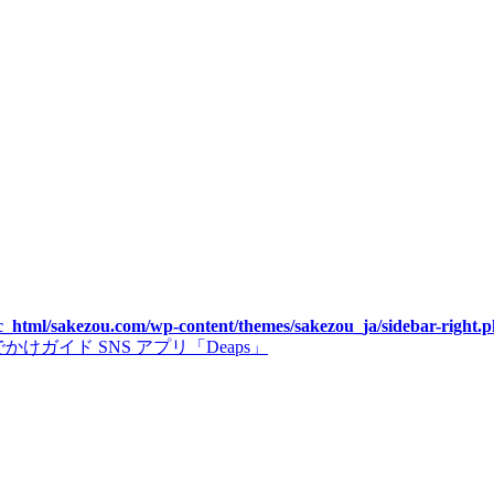
c_html/sakezou.com/wp-content/themes/sakezou_ja/sidebar-right.
゙イド SNS アプリ「Deaps」