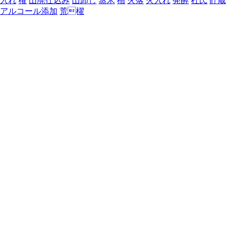
入れ
櫂
山廃仕込み
山卸し
蒸米
槽
火落
火入れ
発酵
杜氏
貯蔵
アルコール添加
荒櫂