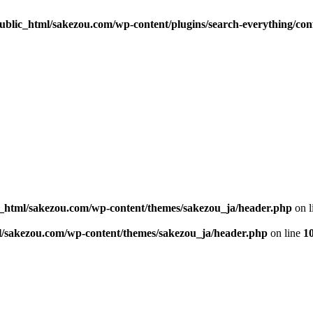
blic_html/sakezou.com/wp-content/plugins/search-everything/con
_html/sakezou.com/wp-content/themes/sakezou_ja/header.php
on l
l/sakezou.com/wp-content/themes/sakezou_ja/header.php
on line
1