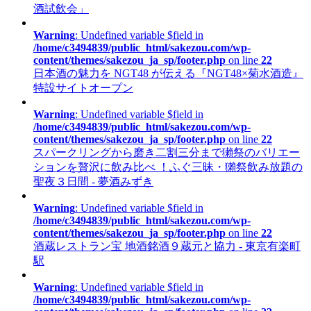
酒試飲会」
Warning
: Undefined variable $field in
/home/c3494839/public_html/sakezou.com/wp-
content/themes/sakezou_ja_sp/footer.php
on line
22
日本酒の魅力を NGT48 が伝える『NGT48×菊水酒造』
特設サイトオープン
Warning
: Undefined variable $field in
/home/c3494839/public_html/sakezou.com/wp-
content/themes/sakezou_ja_sp/footer.php
on line
22
スパークリングから磨き二割三分まで獺祭のバリエー
ションを贅沢に飲み比べ ！ふぐ三昧・獺祭飲み放題の
聖夜３日間 - 夢酒みずき
Warning
: Undefined variable $field in
/home/c3494839/public_html/sakezou.com/wp-
content/themes/sakezou_ja_sp/footer.php
on line
22
酒蔵レストラン宝 地酒銘酒９蔵元と協力 - 東京有楽町
駅
Warning
: Undefined variable $field in
/home/c3494839/public_html/sakezou.com/wp-