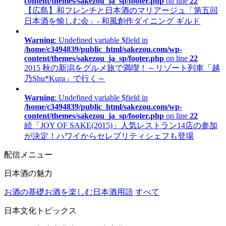
content/themes/sakezou_ja_sp/footer.php
on line
22
【広島】和フレンチと日本酒のマリアージュ「第五回
日本酒を愉しむ会」- 和風創作ダイニング ギルド
Warning
: Undefined variable $field in
/home/c3494839/public_html/sakezou.com/wp-
content/themes/sakezou_ja_sp/footer.php
on line
22
2015 秋の新潟をグルメ旅で満喫！～リゾート列車「越
乃Shu*Kura」で行く～
Warning
: Undefined variable $field in
/home/c3494839/public_html/sakezou.com/wp-
content/themes/sakezou_ja_sp/footer.php
on line
22
続「JOY OF SAKE(2015)」人気レストラン14店の参加
が決定！ハワイからセレブリティシェフも登場
配信メニュー
日本酒の魅力
お酒の基礎
お酒を楽しむ
日本酒用語
すべて
日本文化トピックス