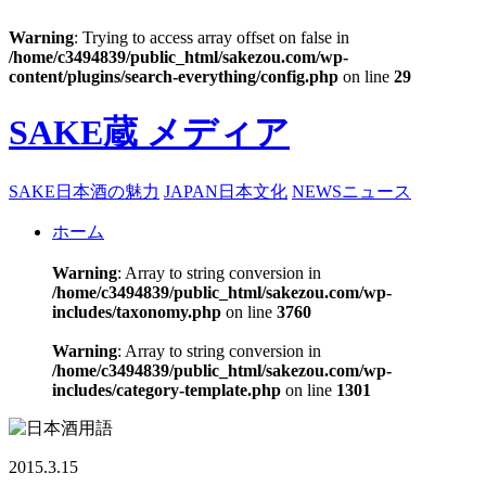
Warning
: Trying to access array offset on false in
/home/c3494839/public_html/sakezou.com/wp-
content/plugins/search-everything/config.php
on line
29
SAKE蔵 メディア
SAKE
日本酒の魅力
JAPAN
日本文化
NEWS
ニュース
ホーム
Warning
: Array to string conversion in
/home/c3494839/public_html/sakezou.com/wp-
includes/taxonomy.php
on line
3760
Warning
: Array to string conversion in
/home/c3494839/public_html/sakezou.com/wp-
includes/category-template.php
on line
1301
2015.3.15