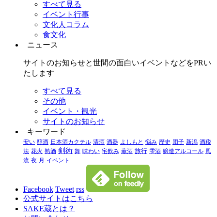
すべて見る
イベント行事
文化人コラム
食文化
ニュース
サイトのお知らせと世間の面白いイベントなどをPRい
たします
すべて見る
その他
イベント・観光
サイトのお知らせ
キーワード
安い
醇酒
日本酒カクテル
清酒
酒器
よしもと
悩み
歴史
団子
新潟
酒税
剣術
法
花火
熟酒
舞
味わい
宅飲み
薫酒
旅行
雫酒
醸造アルコール
風
流
夜
月
イベント
Facebook
Tweet
rss
公式サイトはこちら
SAKE蔵とは？