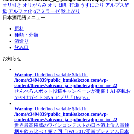
オリ引き
オリがらみ
オリ
雄町
打瀬
うすにごり
アルプス酵
母
アルファ化
αアミラーゼ
秋上がり
日本酒用語メニュー
原料
種類・分類
酒造り
飲み口
お知らせ
Warning
: Undefined variable $field in
/home/c3494839/public_html/sakezou.com/wp-
content/themes/sakezou_ja_sp/footer.php
on line
22
せんべろスポット投稿キャンペーンが開催！AI 搭載お
でかけガイド SNS アプリ「Deaps」
Warning
: Undefined variable $field in
/home/c3494839/public_html/sakezou.com/wp-
content/themes/sakezou_ja_sp/footer.php
on line
22
世界最高権威のワインコンテストの日本酒上位入賞銘
柄を飲み比べ！第７回「IWC2017受賞プレミアム日本