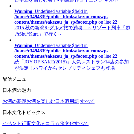
Warning
: Undefined variable $field in
/home/c3494839/public_html/sakezou.com/wp-
content/themes/sakezou_ja_sp/footer.php
on line
22
2015 秋の新潟をグルメ旅で満喫！～リゾート列車「越
乃Shu*Kura」で行く～
Warning
: Undefined variable $field in
/home/c3494839/public_html/sakezou.com/wp-
content/themes/sakezou_ja_sp/footer.php
on line
22
続「JOY OF SAKE(2015)」人気レストラン14店の参加
が決定！ハワイからセレブリティシェフも登場
配信メニュー
日本酒の魅力
お酒の基礎
お酒を楽しむ
日本酒用語
すべて
日本文化トピックス
イベント行事
文化人コラム
食文化
すべて