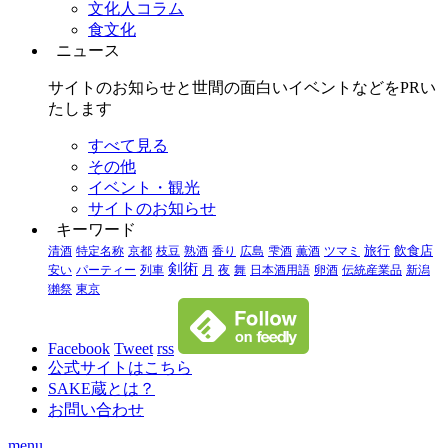
文化人コラム
食文化
ニュース
サイトのお知らせと世間の面白いイベントなどをPRい
たします
すべて見る
その他
イベント・観光
サイトのお知らせ
キーワード
清酒
特定名称
京都
枝豆
熟酒
香り
広島
雫酒
薫酒
ツマミ
旅行
飲食店
剣術
安い
パーティー
列車
月
夜
舞
日本酒用語
卵酒
伝統産業品
新潟
獺祭
東京
Facebook
Tweet
rss
公式サイトはこちら
SAKE蔵とは？
お問い合わせ
menu