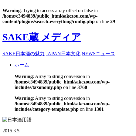
Warning
: Trying to access array offset on false in
/home/c3494839/public_html/sakezou.com/wp-
content/plugins/search-everything/config.php
on line
29
SAKE蔵 メディア
SAKE
日本酒の魅力
JAPAN
日本文化
NEWS
ニュース
ホーム
Warning
: Array to string conversion in
/home/c3494839/public_html/sakezou.com/wp-
includes/taxonomy.php
on line
3760
Warning
: Array to string conversion in
/home/c3494839/public_html/sakezou.com/wp-
includes/category-template.php
on line
1301
2015.3.5