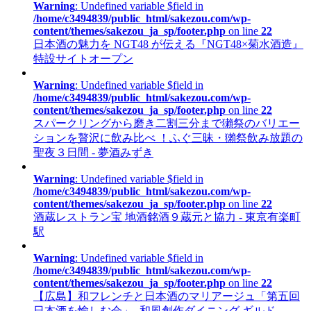
Warning
: Undefined variable $field in
/home/c3494839/public_html/sakezou.com/wp-
content/themes/sakezou_ja_sp/footer.php
on line
22
日本酒の魅力を NGT48 が伝える『NGT48×菊水酒造』
特設サイトオープン
Warning
: Undefined variable $field in
/home/c3494839/public_html/sakezou.com/wp-
content/themes/sakezou_ja_sp/footer.php
on line
22
スパークリングから磨き二割三分まで獺祭のバリエー
ションを贅沢に飲み比べ ！ふぐ三昧・獺祭飲み放題の
聖夜３日間 - 夢酒みずき
Warning
: Undefined variable $field in
/home/c3494839/public_html/sakezou.com/wp-
content/themes/sakezou_ja_sp/footer.php
on line
22
酒蔵レストラン宝 地酒銘酒９蔵元と協力 - 東京有楽町
駅
Warning
: Undefined variable $field in
/home/c3494839/public_html/sakezou.com/wp-
content/themes/sakezou_ja_sp/footer.php
on line
22
【広島】和フレンチと日本酒のマリアージュ「第五回
日本酒を愉しむ会」- 和風創作ダイニング ギルド