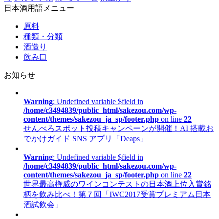
日本酒用語メニュー
原料
種類・分類
酒造り
飲み口
お知らせ
Warning
: Undefined variable $field in
/home/c3494839/public_html/sakezou.com/wp-
content/themes/sakezou_ja_sp/footer.php
on line
22
せんべろスポット投稿キャンペーンが開催！AI 搭載お
でかけガイド SNS アプリ「Deaps」
Warning
: Undefined variable $field in
/home/c3494839/public_html/sakezou.com/wp-
content/themes/sakezou_ja_sp/footer.php
on line
22
世界最高権威のワインコンテストの日本酒上位入賞銘
柄を飲み比べ！第７回「IWC2017受賞プレミアム日本
酒試飲会」