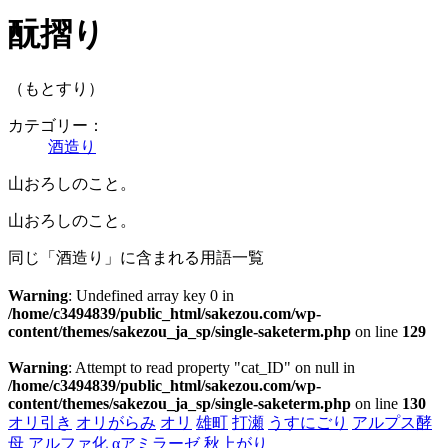
酛摺り
（もとすり）
カテゴリー：
酒造り
山おろしのこと。
山おろしのこと。
同じ「酒造り」に含まれる用語一覧
Warning
: Undefined array key 0 in
/home/c3494839/public_html/sakezou.com/wp-
content/themes/sakezou_ja_sp/single-saketerm.php
on line
129
Warning
: Attempt to read property "cat_ID" on null in
/home/c3494839/public_html/sakezou.com/wp-
content/themes/sakezou_ja_sp/single-saketerm.php
on line
130
オリ引き
オリがらみ
オリ
雄町
打瀬
うすにごり
アルプス酵
母
アルファ化
αアミラーゼ
秋上がり