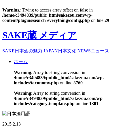
Warning
: Trying to access array offset on false in
/home/c3494839/public_html/sakezou.com/wp-
content/plugins/search-everything/config.php
on line
29
SAKE蔵 メディア
SAKE
日本酒の魅力
JAPAN
日本文化
NEWS
ニュース
ホーム
Warning
: Array to string conversion in
/home/c3494839/public_html/sakezou.com/wp-
includes/taxonomy.php
on line
3760
Warning
: Array to string conversion in
/home/c3494839/public_html/sakezou.com/wp-
includes/category-template.php
on line
1301
2015.2.13