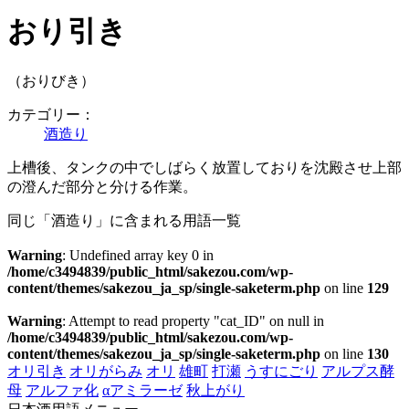
おり引き
（おりびき）
カテゴリー：
酒造り
上槽後、タンクの中でしばらく放置しておりを沈殿させ上部
の澄んだ部分と分ける作業。
同じ「酒造り」に含まれる用語一覧
Warning
: Undefined array key 0 in
/home/c3494839/public_html/sakezou.com/wp-
content/themes/sakezou_ja_sp/single-saketerm.php
on line
129
Warning
: Attempt to read property "cat_ID" on null in
/home/c3494839/public_html/sakezou.com/wp-
content/themes/sakezou_ja_sp/single-saketerm.php
on line
130
オリ引き
オリがらみ
オリ
雄町
打瀬
うすにごり
アルプス酵
母
アルファ化
αアミラーゼ
秋上がり