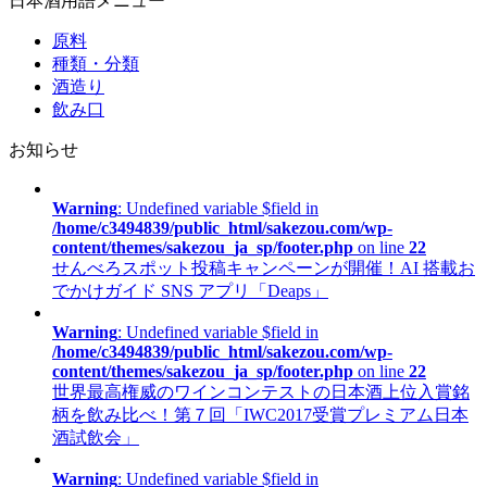
日本酒用語メニュー
原料
種類・分類
酒造り
飲み口
お知らせ
Warning
: Undefined variable $field in
/home/c3494839/public_html/sakezou.com/wp-
content/themes/sakezou_ja_sp/footer.php
on line
22
せんべろスポット投稿キャンペーンが開催！AI 搭載お
でかけガイド SNS アプリ「Deaps」
Warning
: Undefined variable $field in
/home/c3494839/public_html/sakezou.com/wp-
content/themes/sakezou_ja_sp/footer.php
on line
22
世界最高権威のワインコンテストの日本酒上位入賞銘
柄を飲み比べ！第７回「IWC2017受賞プレミアム日本
酒試飲会」
Warning
: Undefined variable $field in