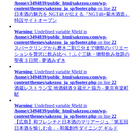
/home/c3494839/public_html/sakezou.com/wp-
content/themes/sakezou_ja_sp/footer.php
on line
22
日本酒の魅力を NGT48 が伝える『NGT48×菊水酒造』
特設サイトオープン
Warning
: Undefined variable $field in
/home/c3494839/public_html/sakezou.com/wp-
content/themes/sakezou_ja_sp/footer.php
on line
22
スパークリングから磨き二割三分まで獺祭のバリエー
ションを贅沢に飲み比べ ！ふぐ三昧・獺祭飲み放題の
聖夜３日間 - 夢酒みずき
Warning
: Undefined variable $field in
/home/c3494839/public_html/sakezou.com/wp-
content/themes/sakezou_ja_sp/footer.php
on line
22
酒蔵レストラン宝 地酒銘酒９蔵元と協力 - 東京有楽町
駅
Warning
: Undefined variable $field in
/home/c3494839/public_html/sakezou.com/wp-
content/themes/sakezou_ja_sp/footer.php
on line
22
【広島】和フレンチと日本酒のマリアージュ「第五回
日本酒を愉しむ会」- 和風創作ダイニング ギルド