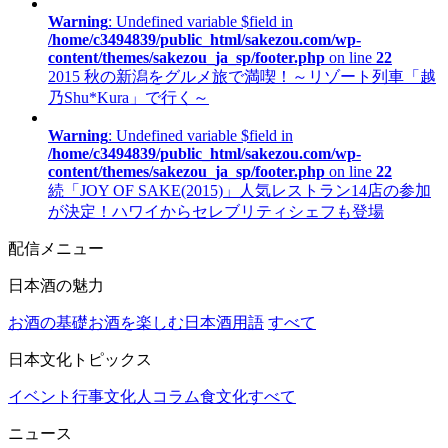
Warning
: Undefined variable $field in
/home/c3494839/public_html/sakezou.com/wp-
content/themes/sakezou_ja_sp/footer.php
on line
22
2015 秋の新潟をグルメ旅で満喫！～リゾート列車「越
乃Shu*Kura」で行く～
Warning
: Undefined variable $field in
/home/c3494839/public_html/sakezou.com/wp-
content/themes/sakezou_ja_sp/footer.php
on line
22
続「JOY OF SAKE(2015)」人気レストラン14店の参加
が決定！ハワイからセレブリティシェフも登場
配信メニュー
日本酒の魅力
お酒の基礎
お酒を楽しむ
日本酒用語
すべて
日本文化トピックス
イベント行事
文化人コラム
食文化
すべて
ニュース