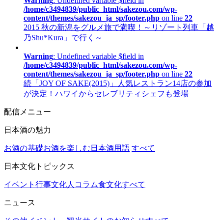
Warning
: Undefined variable $field in
/home/c3494839/public_html/sakezou.com/wp-
content/themes/sakezou_ja_sp/footer.php
on line
22
2015 秋の新潟をグルメ旅で満喫！～リゾート列車「越
乃Shu*Kura」で行く～
Warning
: Undefined variable $field in
/home/c3494839/public_html/sakezou.com/wp-
content/themes/sakezou_ja_sp/footer.php
on line
22
続「JOY OF SAKE(2015)」人気レストラン14店の参加
が決定！ハワイからセレブリティシェフも登場
配信メニュー
日本酒の魅力
お酒の基礎
お酒を楽しむ
日本酒用語
すべて
日本文化トピックス
イベント行事
文化人コラム
食文化
すべて
ニュース