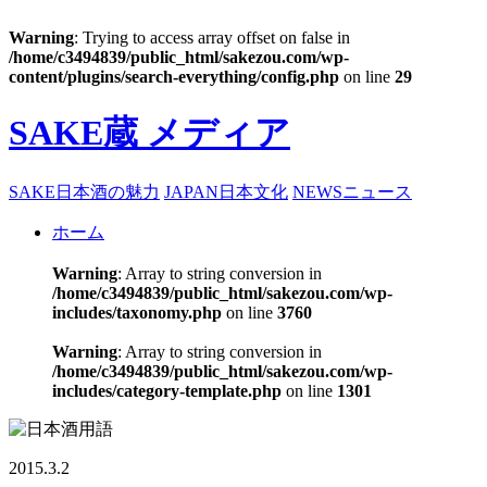
Warning
: Trying to access array offset on false in
/home/c3494839/public_html/sakezou.com/wp-
content/plugins/search-everything/config.php
on line
29
SAKE蔵 メディア
SAKE
日本酒の魅力
JAPAN
日本文化
NEWS
ニュース
ホーム
Warning
: Array to string conversion in
/home/c3494839/public_html/sakezou.com/wp-
includes/taxonomy.php
on line
3760
Warning
: Array to string conversion in
/home/c3494839/public_html/sakezou.com/wp-
includes/category-template.php
on line
1301
2015.3.2