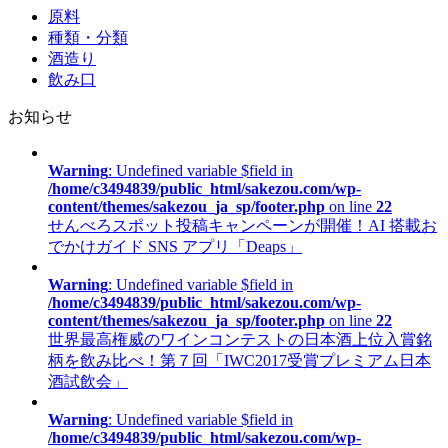
原料
種類・分類
酒造り
飲み口
お知らせ
Warning
: Undefined variable $field in
/home/c3494839/public_html/sakezou.com/wp-
content/themes/sakezou_ja_sp/footer.php
on line
22
せんべろスポット投稿キャンペーンが開催！AI 搭載お
でかけガイド SNS アプリ「Deaps」
Warning
: Undefined variable $field in
/home/c3494839/public_html/sakezou.com/wp-
content/themes/sakezou_ja_sp/footer.php
on line
22
世界最高権威のワインコンテストの日本酒上位入賞銘
柄を飲み比べ！第７回「IWC2017受賞プレミアム日本
酒試飲会」
Warning
: Undefined variable $field in
/home/c3494839/public_html/sakezou.com/wp-