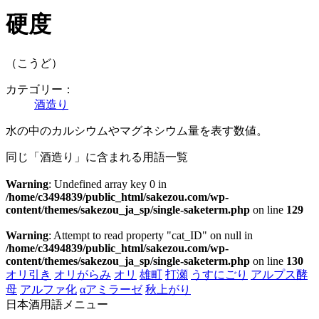
硬度
（こうど）
カテゴリー：
酒造り
水の中のカルシウムやマグネシウム量を表す数値。
同じ「酒造り」に含まれる用語一覧
Warning
: Undefined array key 0 in
/home/c3494839/public_html/sakezou.com/wp-
content/themes/sakezou_ja_sp/single-saketerm.php
on line
129
Warning
: Attempt to read property "cat_ID" on null in
/home/c3494839/public_html/sakezou.com/wp-
content/themes/sakezou_ja_sp/single-saketerm.php
on line
130
オリ引き
オリがらみ
オリ
雄町
打瀬
うすにごり
アルプス酵
母
アルファ化
αアミラーゼ
秋上がり
日本酒用語メニュー