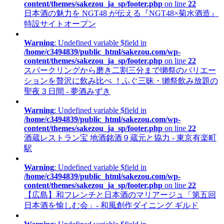
content/themes/sakezou_ja_sp/footer.php
on line
22
日本酒の魅力を NGT48 が伝える『NGT48×菊水酒造』
特設サイトオープン
Warning
: Undefined variable $field in
/home/c3494839/public_html/sakezou.com/wp-
content/themes/sakezou_ja_sp/footer.php
on line
22
スパークリングから磨き二割三分まで獺祭のバリエー
ションを贅沢に飲み比べ ！ふぐ三昧・獺祭飲み放題の
聖夜３日間 - 夢酒みずき
Warning
: Undefined variable $field in
/home/c3494839/public_html/sakezou.com/wp-
content/themes/sakezou_ja_sp/footer.php
on line
22
酒蔵レストラン宝 地酒銘酒９蔵元と協力 - 東京有楽町
駅
Warning
: Undefined variable $field in
/home/c3494839/public_html/sakezou.com/wp-
content/themes/sakezou_ja_sp/footer.php
on line
22
【広島】和フレンチと日本酒のマリアージュ「第五回
日本酒を愉しむ会」- 和風創作ダイニング ギルド