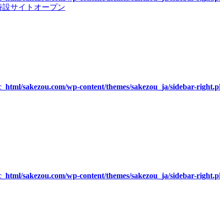
』特設サイトオープン
c_html/sakezou.com/wp-content/themes/sakezou_ja/sidebar-right.
c_html/sakezou.com/wp-content/themes/sakezou_ja/sidebar-right.