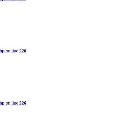
php
on line
226
php
on line
226