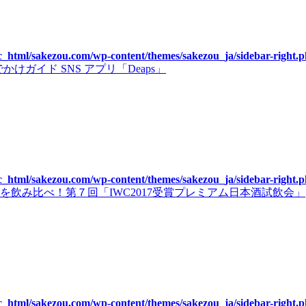
c_html/sakezou.com/wp-content/themes/sakezou_ja/sidebar-right.
゙イド SNS アプリ「Deaps」
c_html/sakezou.com/wp-content/themes/sakezou_ja/sidebar-right.
飲み比べ！第７回「IWC2017受賞プレミアム日本酒試飲会」
c_html/sakezou.com/wp-content/themes/sakezou_ja/sidebar-right.