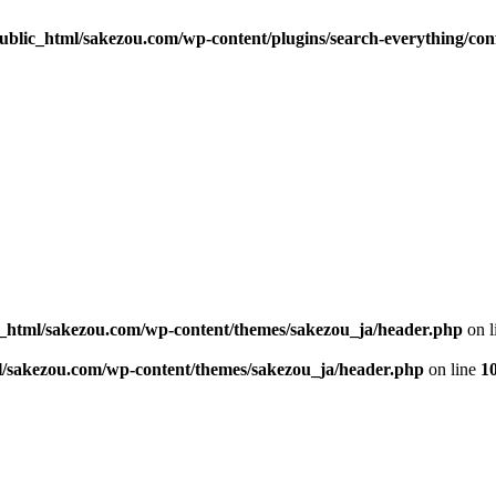
blic_html/sakezou.com/wp-content/plugins/search-everything/con
_html/sakezou.com/wp-content/themes/sakezou_ja/header.php
on l
l/sakezou.com/wp-content/themes/sakezou_ja/header.php
on line
1