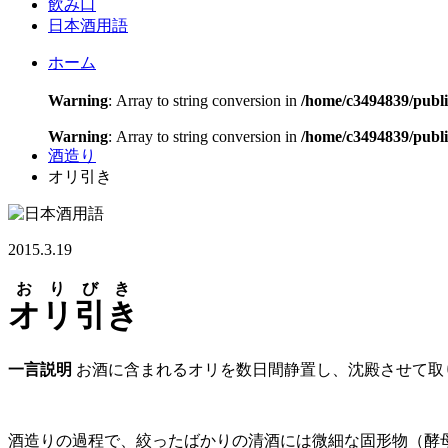
飲み口
日本酒用語
ホーム
Warning
: Array to string conversion in
/home/c3494839/publ
Warning
: Array to string conversion in
/home/c3494839/publi
酒造り
オリ引き
2015.3.19
おりびき
オリ引き
一言説明
お酒に含まれるオリを数日間静置し、沈殿させて取
酒造りの過程で、絞ったばかりの清酒には微細な固形物（酵