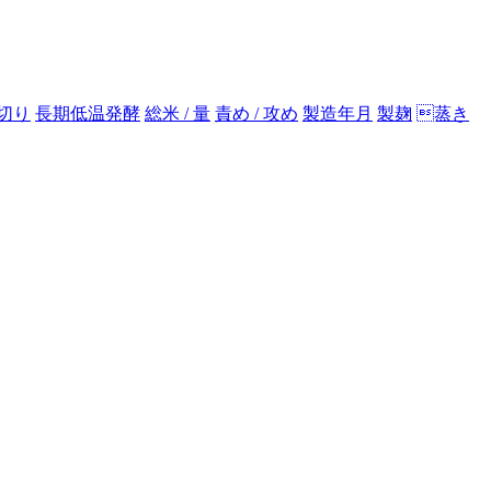
切り
長期低温発酵
総米 / 量
責め / 攻め
製造年月
製麹
蒸き