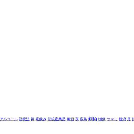
剣術
アルコール
酒税法
舞
宅飲み
伝統産業品
薫酒
夜
広島
獺祭
ツマミ
新潟
月