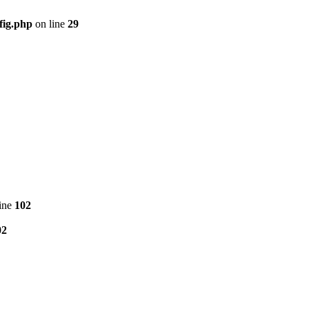
fig.php
on line
29
ine
102
02