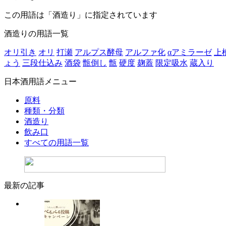
この用語は「酒造り」に指定されています
酒造りの用語一覧
オリ引き
オリ
打瀬
アルプス酵母
アルファ化
αアミラーゼ
上
ょう
三段仕込み
酒袋
甑倒し
甑
硬度
麹蓋
限定吸水
蔵入り
日本酒用語メニュー
原料
種類・分類
酒造り
飲み口
すべての用語一覧
最新の記事