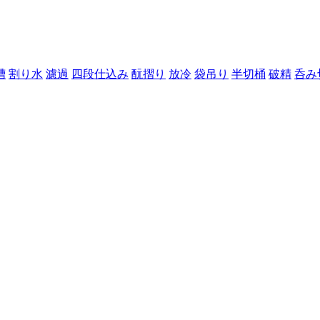
槽
割り水
濾過
四段仕込み
酛摺り
放冷
袋吊り
半切桶
破精
呑み