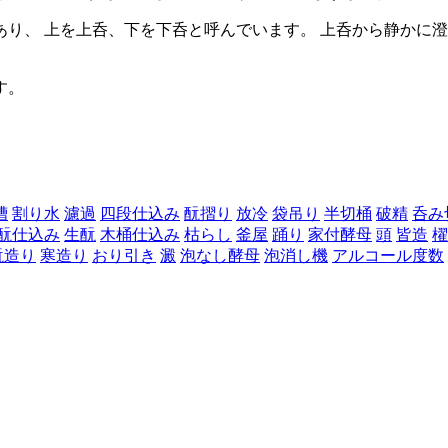
り、 上を上呑、下を下呑と呼んでいます。 上呑から静かに
す。
槽
割り水
濾過
四段仕込み
酛摺り
放冷
袋吊り
半切桶
破精
呑み
酛仕込み
生酛
木桶仕込み
枯らし
釜屋
踊り
家付酵母
頭
皆造
櫂
酛造り
寒造り
おり引き
澱
泡なし酵母
泡消し機
アルコール度数