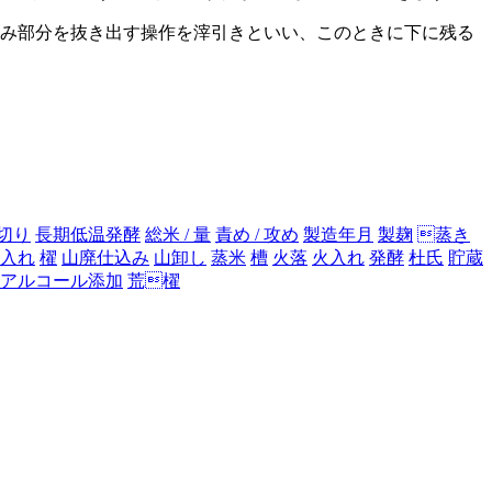
澄み部分を抜き出す操作を滓引きといい、このときに下に残る
切り
長期低温発酵
総米 / 量
責め / 攻め
製造年月
製麹
蒸き
入れ
櫂
山廃仕込み
山卸し
蒸米
槽
火落
火入れ
発酵
杜氏
貯蔵
アルコール添加
荒櫂