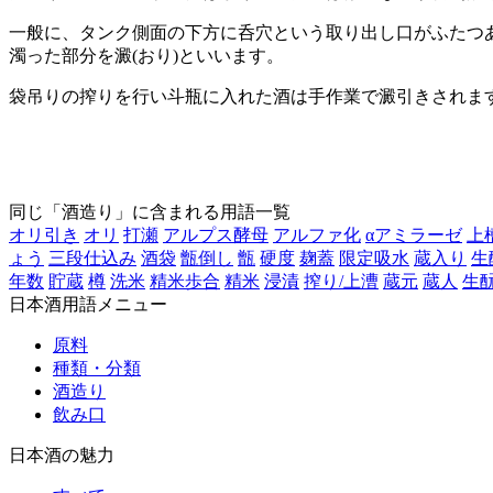
一般に、タンク側面の下方に呑穴という取り出し口がふたつあ
濁った部分を澱(おり)といいます。
袋吊りの搾りを行い斗瓶に入れた酒は手作業で澱引きされま
同じ「酒造り」に含まれる用語一覧
オリ引き
オリ
打瀬
アルプス酵母
アルファ化
αアミラーゼ
上
ょう
三段仕込み
酒袋
甑倒し
甑
硬度
麹蓋
限定吸水
蔵入り
生
年数
貯蔵
樽
洗米
精米歩合
精米
浸漬
搾り/上漕
蔵元
蔵人
生
日本酒用語メニュー
原料
種類・分類
酒造り
飲み口
日本酒の魅力