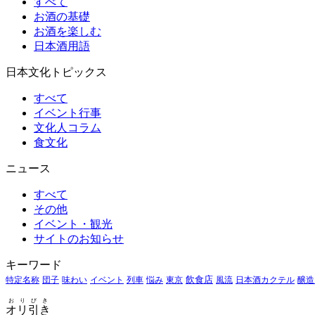
すべて
お酒の基礎
お酒を楽しむ
日本酒用語
日本文化トピックス
すべて
イベント行事
文化人コラム
食文化
ニュース
すべて
その他
イベント・観光
サイトのお知らせ
キーワード
特定名称
団子
味わい
イベント
列車
悩み
東京
飲食店
風流
日本酒カクテル
醸造
おりびき
オリ引き